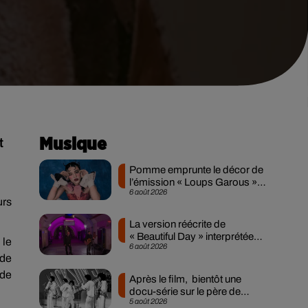
t
Musique
Pomme emprunte le décor de
l’émission « Loups Garous »
6 août 2026
pour son...
urs
La version réécrite de
« Beautiful Day » interprétée
 le
6 août 2026
lors des...
 de
 de
Après le film, bientôt une
docu-série sur le père de
5 août 2026
Michael Jackson