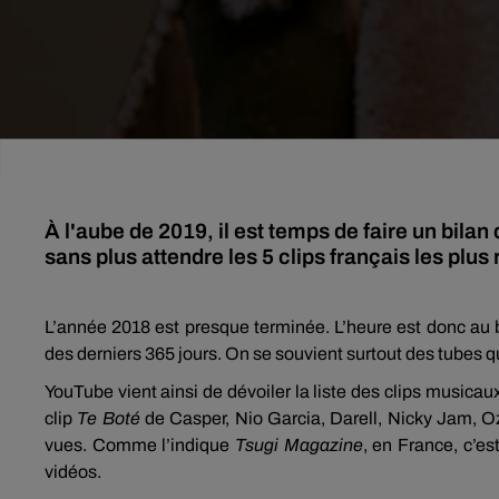
À l'aube de 2019, il est temps de faire un bil
sans plus attendre les 5 clips français les plu
L’année 2018 est presque terminée.
L’heure est donc au b
des derniers 365 jours.
On se souvient surtout des tubes q
YouTube
vient ainsi de dévoiler la liste des clips musicau
clip
Te
Boté
de Casper,
Nio
Garcia,
Darell
,
Nicky
Jam,
O
vues.
Comme l’indique
Tsugi Magazine
, en France, c’e
vidéos.