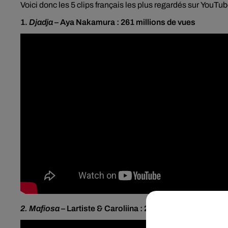
Voici donc les 5 clips français les plus regardés sur
YouTub
1.
Djadja
–
Aya
Nakamura : 261 millions de vues
2.
Mafiosa
–
Lartiste
&
Caroliina : 247 millions de vues