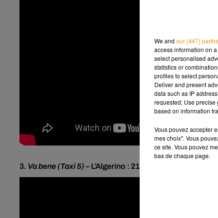
We and
our (447) partn
access information on a 
select personalised ad
statistics or combinatio
profiles to select person
Deliver and present adv
data such as IP address 
requested; Use precise g
based on information tra
Vous pouvez accepter en 
mes choix". Vous pouvez
ce site. Vous pouvez met
bas de chaque page.
3.
Va
bene
(
Taxi
5)
– L’
Algerino : 215 millions de vues