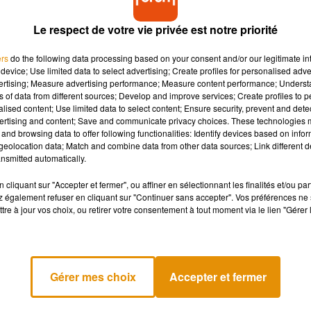
Le respect de votre vie privée est notre priorité
ers
do the following data processing based on your consent and/or our legitimate int
device; Use limited data to select advertising; Create profiles for personalised adver
vertising; Measure advertising performance; Measure content performance; Unders
ns of data from different sources; Develop and improve services; Create profiles to 
alised content; Use limited data to select content; Ensure security, prevent and detect
ertising and content; Save and communicate privacy choices. These technologies
and browsing data to offer following functionalities: Identify devices based on infor
eolocation data; Match and combine data from other data sources; Link different de
nsmitted automatically.
cliquant sur "Accepter et fermer", ou affiner en sélectionnant les finalités et/ou pa
 également refuser en cliquant sur "Continuer sans accepter". Vos préférences ne 
tre à jour vos choix, ou retirer votre consentement à tout moment via le lien "Gérer 
Gérer mes choix
Accepter et fermer