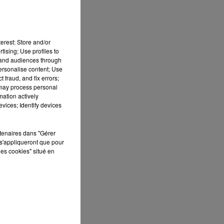
erest: Store and/or
tising; Use profiles to
tand audiences through
personalise content; Use
 fraud, and fix errors;
 may process personal
mation actively
vices; Identify devices
rtenaires dans "Gérer
s'appliqueront que pour
les cookies" situé en