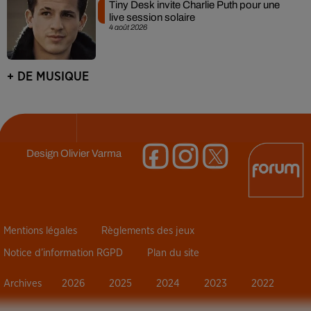
Tiny Desk invite Charlie Puth pour une
live session solaire
4 août 2026
+ DE MUSIQUE
Design
Olivier Varma
Mentions légales
Règlements des jeux
Notice d’information RGPD
Plan du site
Archives
2026
2025
2024
2023
2022