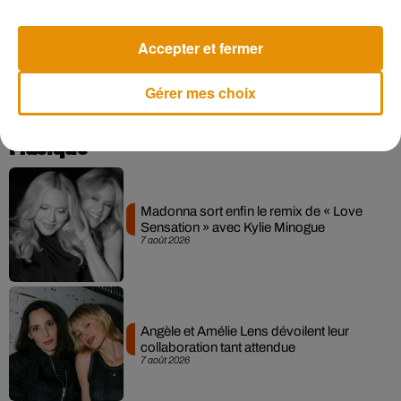
jamais.
Les Animaux Fantastiques : les crimes de Grindelwald
Accepter et fermer
sortira en France
le 14 novembre 2018
.
Gérer mes choix
Musique
Madonna sort enfin le remix de « Love
Sensation » avec Kylie Minogue
7 août 2026
Angèle et Amélie Lens dévoilent leur
collaboration tant attendue
7 août 2026