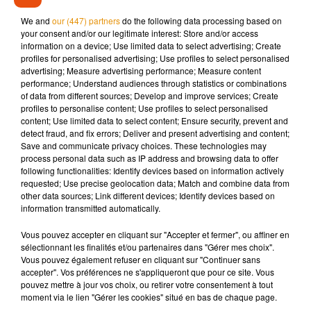
We and
our (447) partners
do the following data processing based on
your consent and/or our legitimate interest: Store and/or access
information on a device; Use limited data to select advertising; Create
profiles for personalised advertising; Use profiles to select personalised
advertising; Measure advertising performance; Measure content
Synopsis :
performance; Understand audiences through statistics or combinations
of data from different sources; Develop and improve services; Create
1927. Quelques mois après sa capture, le célèbre sorcier
profiles to personalise content; Use profiles to select personalised
Gellert Grindelwald s'évade comme il l'avait promis et de
content; Use limited data to select content; Ensure security, prevent and
detect fraud, and fix errors; Deliver and present advertising and content;
façon spectaculaire. Réunissant de plus en plus de
Save and communicate privacy choices. These technologies may
partisans, il est à l'origine d'attaques d'humains normaux
process personal data such as IP address and browsing data to offer
par des sorciers et seul celui qu'il considérait autrefois
following functionalities: Identify devices based on information actively
requested; Use precise geolocation data; Match and combine data from
comme un ami, Albus Dumbledore, semble capable de
other data sources; Link different devices; Identify devices based on
l'arrêter. Mais Dumbledore va devoir faire appel au seul
information transmitted automatically.
sorcier ayant déjoué les plans de Grindelwald auparavant :
son ancien élève Norbert Dragonneau. L'aventure qui les
Vous pouvez accepter en cliquant sur "Accepter et fermer", ou affiner en
sélectionnant les finalités et/ou partenaires dans "Gérer mes choix".
attend réunit Norbert avec Tina, Queenie et Jacob, mais
Vous pouvez également refuser en cliquant sur "Continuer sans
cette mission va également tester la loyauté de chacun face
accepter". Vos préférences ne s'appliqueront que pour ce site. Vous
aux nouveaux dangers qui se dressent sur leur chemin,
pouvez mettre à jour vos choix, ou retirer votre consentement à tout
moment via le lien "Gérer les cookies" situé en bas de chaque page.
dans un monde magique plus dangereux et divisé que