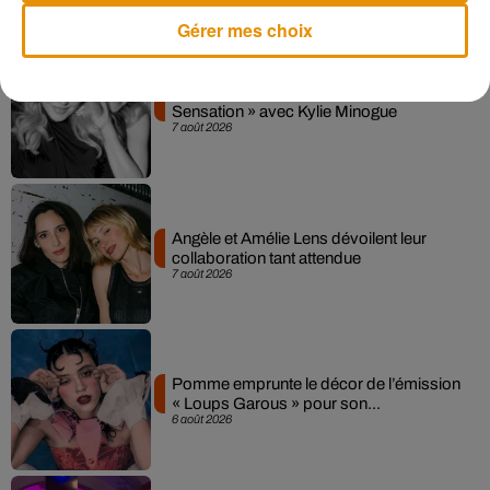
Musique
Gérer mes choix
Madonna sort enfin le remix de « Love
Sensation » avec Kylie Minogue
7 août 2026
Angèle et Amélie Lens dévoilent leur
collaboration tant attendue
7 août 2026
Pomme emprunte le décor de l’émission
« Loups Garous » pour son...
6 août 2026