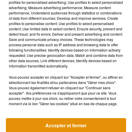
profiles for personalised advertising; Use profiles to select personalised
pas Angers qui était plébiscitée par les internautes :
advertising; Measure advertising performance; Measure content
performance; Understand audiences through statistics or combinations
of data from different sources; Develop and improve services; Create
profiles to personalise content; Use profiles to select personalised
content; Use limited data to select content; Ensure security, prevent and
Écouter le podcast
detect fraud, and fix errors; Deliver and present advertising and content;
Save and communicate privacy choices. These technologies may
process personal data such as IP address and browsing data to offer
following functionalities: Identify devices based on information actively
A noter qu’en Pays de la Loire, les villes proches du littoral
requested; Use precise geolocation data; Match and combine data from
other data sources; Link different devices; Identify devices based on
ont-elles-aussi fait l’objet d’une recherche intensive, comme
information transmitted automatically.
Pornic ou La Roche-sur-Yon. La qualité de vie, mais aussi le
marché du travail sont appréciés.
Vous pouvez accepter en cliquant sur "Accepter et fermer", ou affiner en
sélectionnant les finalités et/ou partenaires dans "Gérer mes choix".
Cette tendance est amenée à se poursuivre. D’autant plus
Vous pouvez également refuser en cliquant sur "Continuer sans
que les conditions sont de plus en plus favorables pour
accepter". Vos préférences ne s'appliqueront que pour ce site. Vous
pouvez mettre à jour vos choix, ou retirer votre consentement à tout
acheter. Les taux d’intérêt d’emprunt sont bas, et les
moment via le lien "Gérer les cookies" situé en bas de chaque page.
conditions d'octroi de crédit ont récemment été assouplies.
Accepter et fermer