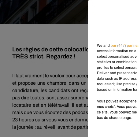
We and
our (447) partn
Les règles de cette colocation deviennent vira
access information on a 
TRÈS strict. Regardez !
select personalised ad
statistics or combinatio
profiles to select person
Deliver and present adv
Il faut vraiment le vouloir pour accepter cette colocation tr
data such as IP address 
et propose une chambre, dans un charmant appartemen
requested; Use precise g
based on information tra
candidature, les candidats ont reçu un drôle de message
pas dire toutes, sont assez surprenantes.
Et pour cause, il
Vous pouvez accepter en 
locataire est en télétravail.
Il est aussi interdit de télép
mes choix". Vous pouvez
ce site. Vous pouvez met
mais que vous écoutez des podcasts, cette règle s’applique
bas de chaque page.
23 heures ou si vous vous endormez avec de la radio, c’est
la journée :
au réveil, avant de partir, pendant la journée et 