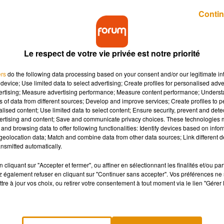
Contin
Le respect de votre vie privée est notre priorité
ers
do the following data processing based on your consent and/or our legitimate int
les. Et pour cause, elles imposent un mode vie très,
device; Use limited data to select advertising; Create profiles for personalised adver
vertising; Measure advertising performance; Measure content performance; Unders
ns of data from different sources; Develop and improve services; Create profiles to 
alised content; Use limited data to select content; Ensure security, prevent and detect
ertising and content; Save and communicate privacy choices. These technologies
ès stricte…
Le logement est
situé
à
Finsbury
Park
, au nord Londr
and browsing data to offer following functionalities: Identify devices based on infor
t.
Jusque-là, l’offre intéressante.
Sauf qu’après avoir déposé 
eolocation data; Match and combine data from other data sources; Link different de
nsmitted automatically.
 expliquant
TOUTES
les règles à respecter.
Et certaines, pour
 est impératif de quitter les lieux entre 9 h et 17 h chaque jour, car
cliquant sur "Accepter et fermer", ou affiner en sélectionnant les finalités et/ou pa
honer pendant ces heures.
« Si vous n’utilisez pas votre télépho
 également refuser en cliquant sur "Continuer sans accepter". Vos préférences ne 
tre à jour vos choix, ou retirer votre consentement à tout moment via le lien "Gérer 
 aussi », lit-on.
Le pire est encore à venir :
« Si vous rigolez ap
 pareil ».
En somme, il est interdit de faire du bruit tout au long
le soir, donc.