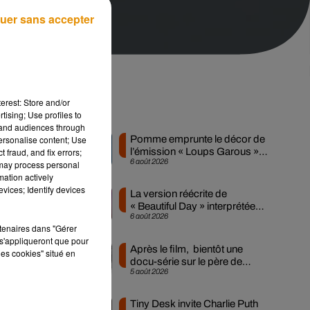
uer sans accepter
erest: Store and/or
Musique
tising; Use profiles to
tand audiences through
personalise content; Use
Pomme emprunte le décor de
 fraud, and fix errors;
l’émission « Loups Garous »
6 août 2026
 may process personal
pour son...
es,
mation actively
une
vices; Identify devices
La version réécrite de
 ne
« Beautiful Day » interprétée
6 août 2026
lors des...
 la
rtenaires dans "Gérer
ne,
s'appliqueront que pour
Après le film, bientôt une
les cookies" situé en
rès
docu-série sur le père de
 de
5 août 2026
Michael Jackson
Tiny Desk invite Charlie Puth