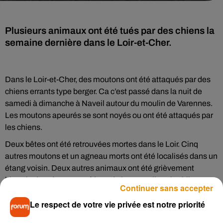
Plusieurs animaux ont été tués par des chiens la
semaine dernière dans le Loir-et-Cher.
Dans le Loir-et-Cher, des moutons ont été attaqués par des
chiens errants type berger. Ca c’est passé dans la nuit de
samedi à dimanche à Naveil autour du moulin de Varennes.
Les moutons apeurés se sont noyés ou ont été attaqués par
les chiens.
Deux bêtes ont été retrouvées mortes dans le Loir. Cinq
autres moutons et un agneau morts ont été localisés dans un
étang voisin. Deux autres animaux ont été grièvement
blessés d’après nos confrères de la
Nouvelle République
.
Continuer sans accepter
Les pompiers de Vendôme et de Blois
sont intervenus lundi
Le respect de votre vie privée est notre priorité
17 février pour repêcher les animaux morts. Une enquête a
été ouverte au commissariat de Vendôme et le propriétaire