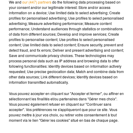
We and
our (447) partners
do the following data processing based on
des animaux va déposer plainte.
your consent and/or our legitimate interest: Store and/or access
information on a device; Use limited data to select advertising; Create
profiles for personalised advertising; Use profiles to select personalised
advertising; Measure advertising performance; Measure content
performance; Understand audiences through statistics or combinations
of data from different sources; Develop and improve services; Create
Musique
profiles to personalise content; Use profiles to select personalised
content; Use limited data to select content; Ensure security, prevent and
detect fraud, and fix errors; Deliver and present advertising and content;
Save and communicate privacy choices. These technologies may
Madonna sort enfin le remix de « Love
process personal data such as IP address and browsing data to offer
Sensation » avec Kylie Minogue
following functionalities: Identify devices based on information actively
7 août 2026
requested; Use precise geolocation data; Match and combine data from
other data sources; Link different devices; Identify devices based on
information transmitted automatically.
Vous pouvez accepter en cliquant sur "Accepter et fermer", ou affiner en
Angèle et Amélie Lens dévoilent leur
sélectionnant les finalités et/ou partenaires dans "Gérer mes choix".
collaboration tant attendue
Vous pouvez également refuser en cliquant sur "Continuer sans
7 août 2026
accepter". Vos préférences ne s'appliqueront que pour ce site. Vous
pouvez mettre à jour vos choix, ou retirer votre consentement à tout
moment via le lien "Gérer les cookies" situé en bas de chaque page.