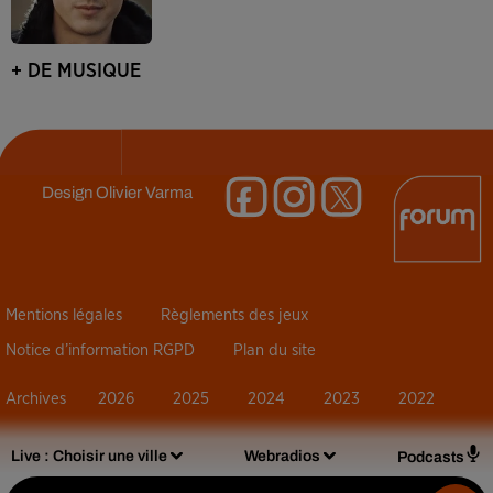
+ DE MUSIQUE
Design
Olivier Varma
Mentions légales
Règlements des jeux
Notice d’information RGPD
Plan du site
Archives
2026
2025
2024
2023
2022
Live :
Choisir une ville
Webradios
Podcasts