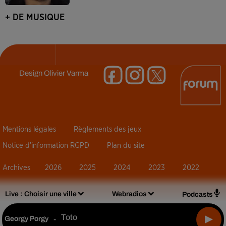
+ DE MUSIQUE
Design
Olivier Varma
Mentions légales
Règlements des jeux
Notice d’information RGPD
Plan du site
Archives
2026
2025
2024
2023
2022
Live :
Choisir une ville
Webradios
Podcasts
Toto
Georgy Porgy
-