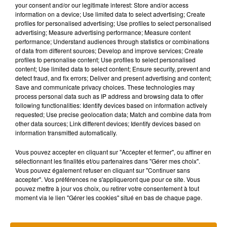
your consent and/or our legitimate interest: Store and/or access
information on a device; Use limited data to select advertising; Create
profiles for personalised advertising; Use profiles to select personalised
advertising; Measure advertising performance; Measure content
performance; Understand audiences through statistics or combinations
Musique
of data from different sources; Develop and improve services; Create
profiles to personalise content; Use profiles to select personalised
content; Use limited data to select content; Ensure security, prevent and
detect fraud, and fix errors; Deliver and present advertising and content;
Madonna sort enfin le remix de « Love
Save and communicate privacy choices. These technologies may
Sensation » avec Kylie Minogue
process personal data such as IP address and browsing data to offer
7 août 2026
following functionalities: Identify devices based on information actively
requested; Use precise geolocation data; Match and combine data from
other data sources; Link different devices; Identify devices based on
information transmitted automatically.
Angèle et Amélie Lens dévoilent leur
Vous pouvez accepter en cliquant sur "Accepter et fermer", ou affiner en
collaboration tant attendue
sélectionnant les finalités et/ou partenaires dans "Gérer mes choix".
7 août 2026
Vous pouvez également refuser en cliquant sur "Continuer sans
accepter". Vos préférences ne s'appliqueront que pour ce site. Vous
pouvez mettre à jour vos choix, ou retirer votre consentement à tout
moment via le lien "Gérer les cookies" situé en bas de chaque page.
Pomme emprunte le décor de l’émission
« Loups Garous » pour son...