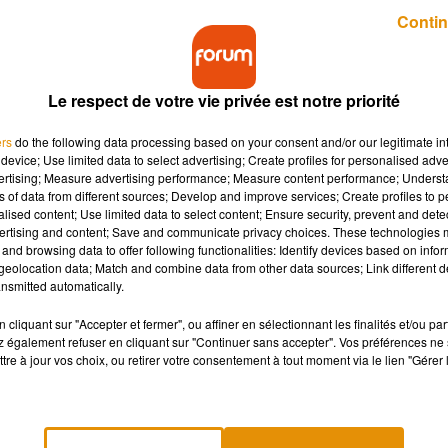
Publié : 7 février 2019 à 10h43 par Benoit Hanrot
Contin
Le respect de votre vie privée est notre priorité
ers
do the following data processing based on your consent and/or our legitimate int
device; Use limited data to select advertising; Create profiles for personalised adver
vertising; Measure advertising performance; Measure content performance; Unders
ns of data from different sources; Develop and improve services; Create profiles to 
ur avoir détruit des radars automatiques l'été derni
alised content; Use limited data to select content; Ensure security, prevent and detect
 montant du préjudice.
ertising and content; Save and communicate privacy choices. These technologies
and browsing data to offer following functionalities: Identify devices based on infor
eolocation data; Match and combine data from other data sources; Link different de
nsmitted automatically.
ercredi au tribunal de Blois. Ces militants se décrivant comme
x radars automatiques en août dernier à Chailles et Averdon. Se
cliquant sur "Accepter et fermer", ou affiner en sélectionnant les finalités et/ou pa
 également refuser en cliquant sur "Continuer sans accepter". Vos préférences ne 
pareils à l’aide de désherbeur thermique. Déjà condamnés à du
tre à jour vos choix, ou retirer votre consentement à tout moment via le lien "Gérer 
ction du radar d’Averdon, ils ont été condamnés à une peine
 une facture de 100 000€.