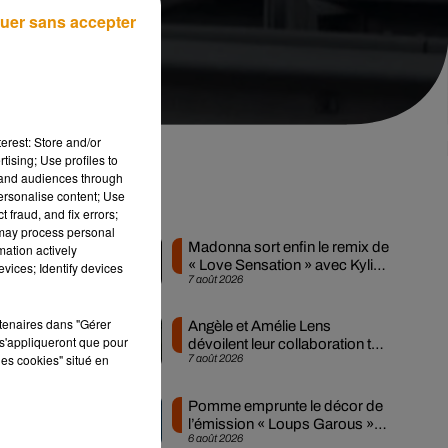
uer sans accepter
erest: Store and/or
tising; Use profiles to
tand audiences through
personalise content; Use
er
Musique
 fraud, and fix errors;
 may process personal
Madonna sort enfin le remix de
mation actively
« Love Sensation » avec Kylie
vices; Identify devices
7 août 2026
Minogue
lon
rtenaires dans "Gérer
Angèle et Amélie Lens
s'appliqueront que pour
dévoilent leur collaboration tant
les cookies" situé en
7 août 2026
attendue
Pomme emprunte le décor de
l’émission « Loups Garous »
6 août 2026
pour son...