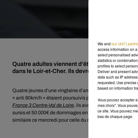
We and
our (447) partn
access information on a 
select personalised ad
statistics or combinatio
Quatre adultes viennent d'être jugés à Blois po
profiles to select person
dans le Loir-et-Cher. Ils devront rembourser le
Deliver and present adv
data such as IP address 
requested; Use precise g
based on information tra
Quatre jeunes d’une vingtaine d’années étaient jugés ce m
« anti 80km/h » étaient poursuivis pour avoir dégradé deu
Vous pouvez accepter en 
mes choix". Vous pouvez
France 3 Centre-Val de Loire
, ils avaient incendié les ap
ce site. Vous pouvez met
sursis et 50 000€ de dommages en novembre pour la destru
bas de chaque page.
similaire ce mercredi pour celle du radar de Chailles. Soit