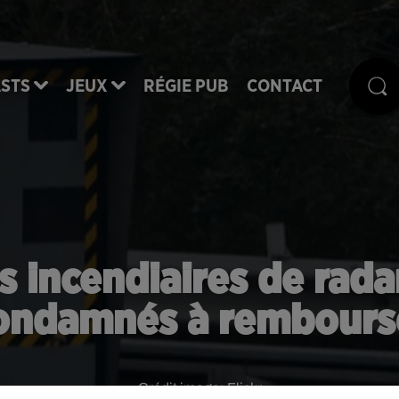
STS
JEUX
RÉGIE PUB
CONTACT
es incendiaires de ra
ondamnés à rembours
Crédit image:
Flickr