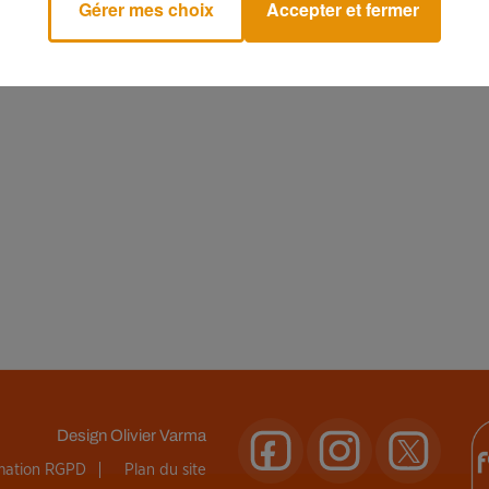
Gérer mes choix
Accepter et fermer
Design
Olivier Varma
rmation RGPD
Plan du site