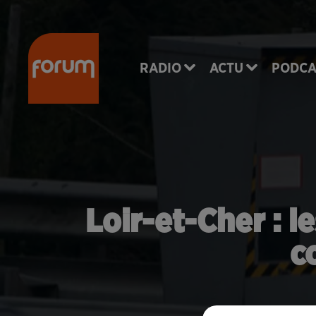
RADIO
ACTU
PODCA
Loir-et-Cher : l
c