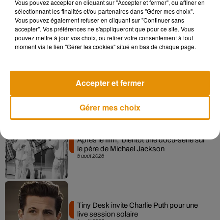
Vous pouvez accepter en cliquant sur "Accepter et fermer", ou affiner en
Pomme emprunte le décor de l’émission
sélectionnant les finalités et/ou partenaires dans "Gérer mes choix".
« Loups Garous » pour son...
Vous pouvez également refuser en cliquant sur "Continuer sans
6 août 2026
accepter". Vos préférences ne s'appliqueront que pour ce site. Vous
pouvez mettre à jour vos choix, ou retirer votre consentement à tout
moment via le lien "Gérer les cookies" situé en bas de chaque page.
La version réécrite de « Beautiful Day »
Accepter et fermer
interprétée lors des...
6 août 2026
Gérer mes choix
Après le film, bientôt une docu-série sur
le père de Michael Jackson
5 août 2026
Tiny Desk invite Charlie Puth pour une
live session solaire