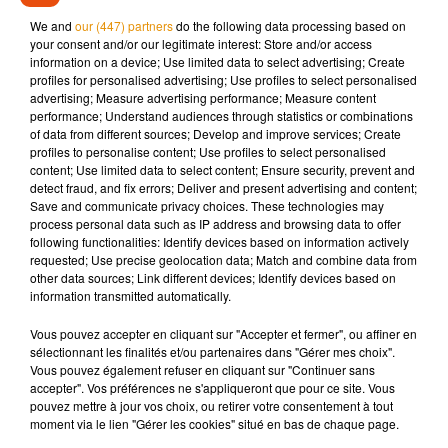
Ils ont été reconnus coupables et ont écopé de quatre ans de
We and
our (447) partners
do the following data processing based on
prison dont un an avec sursis. Reste désormais à évaluer le
your consent and/or our legitimate interest: Store and/or access
monter total de leur butin.
information on a device; Use limited data to select advertising; Create
profiles for personalised advertising; Use profiles to select personalised
advertising; Measure advertising performance; Measure content
performance; Understand audiences through statistics or combinations
of data from different sources; Develop and improve services; Create
profiles to personalise content; Use profiles to select personalised
Musique
content; Use limited data to select content; Ensure security, prevent and
detect fraud, and fix errors; Deliver and present advertising and content;
Save and communicate privacy choices. These technologies may
process personal data such as IP address and browsing data to offer
Pomme emprunte le décor de l’émission
following functionalities: Identify devices based on information actively
« Loups Garous » pour son...
requested; Use precise geolocation data; Match and combine data from
6 août 2026
other data sources; Link different devices; Identify devices based on
information transmitted automatically.
Vous pouvez accepter en cliquant sur "Accepter et fermer", ou affiner en
sélectionnant les finalités et/ou partenaires dans "Gérer mes choix".
La version réécrite de « Beautiful Day »
Vous pouvez également refuser en cliquant sur "Continuer sans
interprétée lors des...
accepter". Vos préférences ne s'appliqueront que pour ce site. Vous
6 août 2026
pouvez mettre à jour vos choix, ou retirer votre consentement à tout
moment via le lien "Gérer les cookies" situé en bas de chaque page.