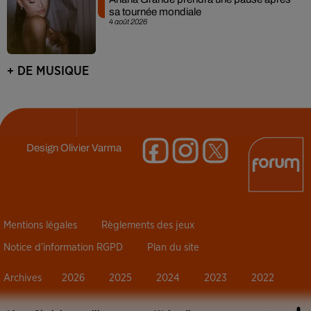
sa tournée mondiale
4 août 2026
+ DE MUSIQUE
Design
Olivier Varma
Mentions légales
Règlements des jeux
Notice d’information RGPD
Plan du site
Archives
2026
2025
2024
2023
2022