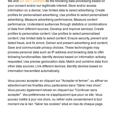
We and
our (447) partners
do the following data processing based on
est mis en examen pour agressions sexuelles sur mineure.
your consent and/or our legitimate interest: Store and/or access
information on a device; Use limited data to select advertising; Create
profiles for personalised advertising; Use profiles to select personalised
advertising; Measure advertising performance; Measure content
performance; Understand audiences through statistics or combinations
Musique
of data from different sources; Develop and improve services; Create
profiles to personalise content; Use profiles to select personalised
content; Use limited data to select content; Ensure security, prevent and
detect fraud, and fix errors; Deliver and present advertising and content;
Save and communicate privacy choices. These technologies may
Madonna sort enfin le remix de « Love
process personal data such as IP address and browsing data to offer
Sensation » avec Kylie Minogue
7 août 2026
following functionalities: Identify devices based on information actively
requested; Use precise geolocation data; Match and combine data from
other data sources; Link different devices; Identify devices based on
information transmitted automatically.
Vous pouvez accepter en cliquant sur "Accepter et fermer", ou affiner en
Angèle et Amélie Lens dévoilent leur
sélectionnant les finalités et/ou partenaires dans "Gérer mes choix".
collaboration tant attendue
Vous pouvez également refuser en cliquant sur "Continuer sans
7 août 2026
accepter". Vos préférences ne s'appliqueront que pour ce site. Vous
pouvez mettre à jour vos choix, ou retirer votre consentement à tout
moment via le lien "Gérer les cookies" situé en bas de chaque page.