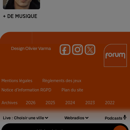
+ DE MUSIQUE
Design
Olivier Varma
Mentions légales
Règlements des jeux
Notice d’information RGPD
Plan du site
Archives
2026
2025
2024
2023
2022
Live :
Choisir une ville
Webradios
Podcasts