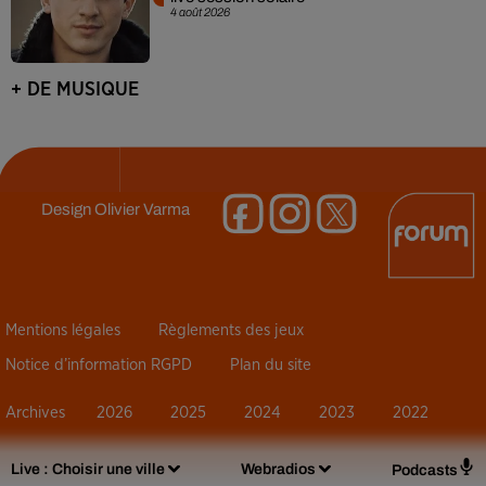
4 août 2026
+ DE MUSIQUE
Design
Olivier Varma
Mentions légales
Règlements des jeux
Notice d’information RGPD
Plan du site
Archives
2026
2025
2024
2023
2022
Live :
Choisir une ville
Webradios
Podcasts