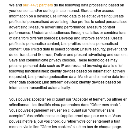
retrouver ses sensations et de voir si sa blessure au genou
We and
our (447) partners
do the following data processing based on
your consent and/or our legitimate interest: Store and/or access
gauche est totalement guérie. On a hâte de voir ça.
information on a device; Use limited data to select advertising; Create
profiles for personalised advertising; Use profiles to select personalised
advertising; Measure advertising performance; Measure content
performance; Understand audiences through statistics or combinations
of data from different sources; Develop and improve services; Create
Musique
profiles to personalise content; Use profiles to select personalised
content; Use limited data to select content; Ensure security, prevent and
detect fraud, and fix errors; Deliver and present advertising and content;
Save and communicate privacy choices. These technologies may
Madonna sort enfin le remix de « Love
process personal data such as IP address and browsing data to offer
Sensation » avec Kylie Minogue
following functionalities: Identify devices based on information actively
7 août 2026
requested; Use precise geolocation data; Match and combine data from
other data sources; Link different devices; Identify devices based on
information transmitted automatically.
Vous pouvez accepter en cliquant sur "Accepter et fermer", ou affiner en
sélectionnant les finalités et/ou partenaires dans "Gérer mes choix".
Angèle et Amélie Lens dévoilent leur
Vous pouvez également refuser en cliquant sur "Continuer sans
collaboration tant attendue
7 août 2026
accepter". Vos préférences ne s'appliqueront que pour ce site. Vous
pouvez mettre à jour vos choix, ou retirer votre consentement à tout
moment via le lien "Gérer les cookies" situé en bas de chaque page.