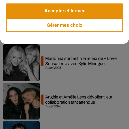
Accepter et fermer
Gérer mes choix
Musique
Madonna sort enfin le remix de « Love
Sensation » avec Kylie Minogue
7 août 2026
Angèle et Amélie Lens dévoilent leur
collaboration tant attendue
7 août 2026