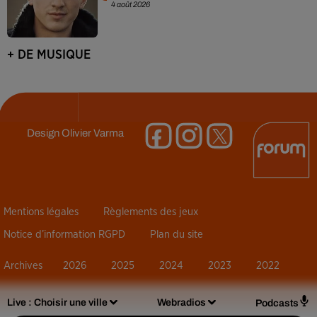
4 août 2026
+ DE MUSIQUE
Design
Olivier Varma
Mentions légales
Règlements des jeux
Notice d’information RGPD
Plan du site
Archives
2026
2025
2024
2023
2022
Live :
Choisir une ville
Webradios
Podcasts