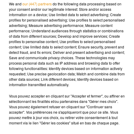
qui, en réalité, ne sont que des délires psychotiques
(...) ».
We and
our (447) partners
do the following data processing based on
your consent and/or our legitimate interest: Store and/or access
Des mots durs (dont l'intégralité est à lire ci-dessous) qui
information on a device; Use limited data to select advertising; Create
témoignent de la colère de la chanteuse. Et pour cause,
profiles for personalised advertising; Use profiles to select personalised
advertising; Measure advertising performance; Measure content
l'interprète de "Je serai ta meilleure amie" a toujours été
performance; Understand audiences through statistics or combinations
plutôt discrète sur sa vie privée. On lui a connu une idylle
of data from different sources; Develop and improve services; Create
avec le chanteur Garou. Mais depuis peu,
c’est avec l’acteur
profiles to personalise content; Use profiles to select personalised
content; Use limited data to select content; Ensure security, prevent and
franco-américain Roby Schinasi que
Lorie
file le partait
detect fraud, and fix errors; Deliver and present advertising and content;
amour
. Une relation qu’elle avait brièvement évoquée en
Save and communicate privacy choices. These technologies may
avril dernier lors d’un entretien accordé à un magazine
process personal data such as IP address and browsing data to offer
following functionalities: Identify devices based on information actively
français.
requested; Use precise geolocation data; Match and combine data from
other data sources; Link different devices; Identify devices based on
information transmitted automatically.
Vous pouvez accepter en cliquant sur "Accepter et fermer", ou affiner en
sélectionnant les finalités et/ou partenaires dans "Gérer mes choix".
Vous pouvez également refuser en cliquant sur "Continuer sans
accepter". Vos préférences ne s'appliqueront que pour ce site. Vous
pouvez mettre à jour vos choix, ou retirer votre consentement à tout
moment via le lien "Gérer les cookies" situé en bas de chaque page.