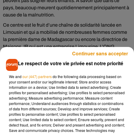
peuvent pas soigner leurs enfants. A savoir que dans ce
pays, beaucoup meurent quotidiennement principalement à
cause de la malnutrition.
Ce centre est le fruit d’une chaîne de solidarité lancée en
Limousin et qui a mobilisé de nombreuses femmes comme
la première dame de Madagascar ou encore la directrice de
Maisons JB qui est une entreprise Limousine. L’ONG
Continuer sans accepter
Pompiers de l’urgence internationale qui est basée à
Limoges a fourni des ressources humaines et du matériel
Le respect de votre vie privée est notre priorité
médical pour mener à bien ce projet. Maisons JB a de son
côté financé totalement la structure et la première dame a
We and
our (447) partners
do the following data processing based on
your consent and/or our legitimate interest: Store and/or access
offert le terrain.
information on a device; Use limited data to select advertising; Create
profiles for personalised advertising; Use profiles to select personalised
Le président malgache a salué
advertising; Measure advertising performance; Measure content
performance; Understand audiences through statistics or combinations
l'initiative
of data from different sources; Develop and improve services; Create
profiles to personalise content; Use profiles to select personalised
Les urgences pédiatriques ont été inaugurées mardi sur l’île,
content; Use limited data to select content; Ensure security, prevent and
detect fraud, and fix errors; Deliver and present advertising and content;
par le président de la République de Madagascar, qui a salué
Save and communicate privacy choices. These technologies may
cette très belle initiative et remercié les partenaires. Son