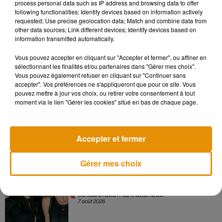
process personal data such as IP address and browsing data to offer
épouse est d’ailleurs la marraine du centre où les soins
following functionalities: Identify devices based on information actively
requested; Use precise geolocation data; Match and combine data from
seront gratuits. Le centre pourra accueillir une cinquantaine
other data sources; Link different devices; Identify devices based on
d’enfants et compte une salle d’accouchement.
information transmitted automatically.
Vous pouvez accepter en cliquant sur "Accepter et fermer", ou affiner en
sélectionnant les finalités et/ou partenaires dans "Gérer mes choix".
Vous pouvez également refuser en cliquant sur "Continuer sans
Musique
accepter". Vos préférences ne s'appliqueront que pour ce site. Vous
pouvez mettre à jour vos choix, ou retirer votre consentement à tout
moment via le lien "Gérer les cookies" situé en bas de chaque page.
Madonna sort enfin le remix de « Love
Sensation » avec Kylie Minogue
7 août 2026
Accepter et fermer
Gérer mes choix
Angèle et Amélie Lens dévoilent leur
collaboration tant attendue
7 août 2026