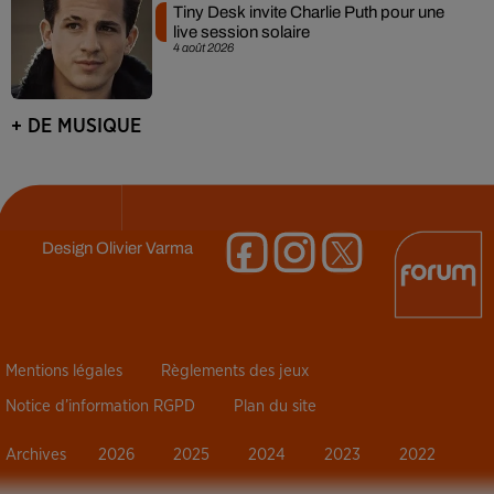
Tiny Desk invite Charlie Puth pour une
live session solaire
4 août 2026
+ DE MUSIQUE
Design
Olivier Varma
Mentions légales
Règlements des jeux
Notice d’information RGPD
Plan du site
Archives
2026
2025
2024
2023
2022