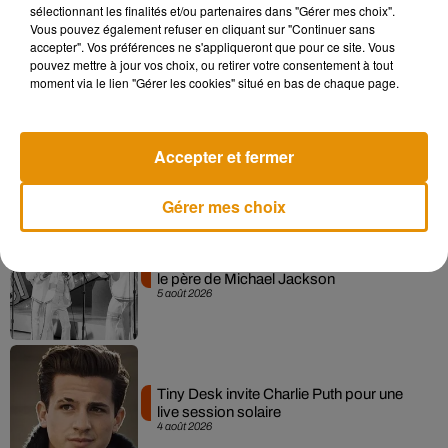
sélectionnant les finalités et/ou partenaires dans "Gérer mes choix".
« Loups Garous » pour son...
Vous pouvez également refuser en cliquant sur "Continuer sans
6 août 2026
accepter". Vos préférences ne s'appliqueront que pour ce site. Vous
pouvez mettre à jour vos choix, ou retirer votre consentement à tout
moment via le lien "Gérer les cookies" situé en bas de chaque page.
La version réécrite de « Beautiful Day »
interprétée lors des...
Accepter et fermer
6 août 2026
Gérer mes choix
Après le film, bientôt une docu-série sur
le père de Michael Jackson
5 août 2026
Tiny Desk invite Charlie Puth pour une
live session solaire
4 août 2026