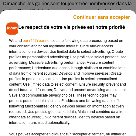
Dimanche, les gelées sont toujours très nombreuses dans la
région Grand Est. Le temps est brumeux sur toute la côte
Continuer sans accepter
ouest tandis que des averses font rage en Corse. L’après-
midi, le temps sera assez lumineux sur toute la France avec
Le respect de votre vie privée est notre priorité
des températures allant de 4°C à Strasbourg à 14°C pour
Biarritz.
We and
our (447) partners
do the following data processing based on
your consent and/or our legitimate interest: Store and/or access
Votre
#météo
du
#weekend
: un temps plus sec et plus
information on a device; Use limited data to select advertising; Create
profiles for personalised advertising; Use profiles to select personalised
#froid
, mais avec de nombreux brouillards �xR�️ : soyez
advertising; Measure advertising performance; Measure content
prudents sur les routes. Mais il fera très beau en �x�️
performance; Understand audiences through statistics or combinations
https://t.co/2ZXqN2D80R
pic.twitter.com/z3XNwI15QY
of data from different sources; Develop and improve services; Create
profiles to personalise content; Use profiles to select personalised
— La Chaîne Météo (@lachainemeteo)
27 décembre 2019
content; Use limited data to select content; Ensure security, prevent and
detect fraud, and fix errors; Deliver and present advertising and content;
Save and communicate privacy choices. These technologies may
process personal data such as IP address and browsing data to offer
following functionalities: Identify devices based on information actively
requested; Use precise geolocation data; Match and combine data from
Musique
other data sources; Link different devices; Identify devices based on
information transmitted automatically.
Vous pouvez accepter en cliquant sur "Accepter et fermer", ou affiner en
Pomme emprunte le décor de l’émission