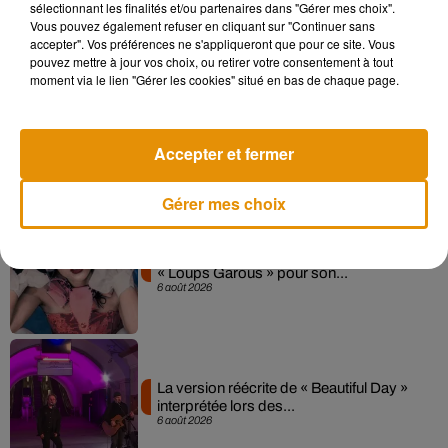
Sensation » avec Kylie Minogue
sélectionnant les finalités et/ou partenaires dans "Gérer mes choix".
7 août 2026
Vous pouvez également refuser en cliquant sur "Continuer sans
accepter". Vos préférences ne s'appliqueront que pour ce site. Vous
pouvez mettre à jour vos choix, ou retirer votre consentement à tout
moment via le lien "Gérer les cookies" situé en bas de chaque page.
Angèle et Amélie Lens dévoilent leur
collaboration tant attendue
Accepter et fermer
7 août 2026
Gérer mes choix
Pomme emprunte le décor de l’émission
« Loups Garous » pour son...
6 août 2026
La version réécrite de « Beautiful Day »
interprétée lors des...
6 août 2026