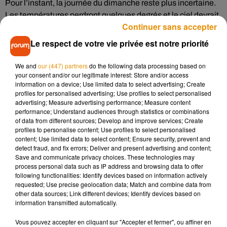
Pour l’instant, la journée du dimanche reste plus incertaine.
Les températures perdront quelques degrés et le ciel devrait
Continuer sans accepter
se voiler pouvant même amorcer une dégradation orageuse
sur la partie sud du pays.
Le respect de votre vie privée est notre priorité
#Ascension
�ܬ️Le soleil s'imposera dès jeudi sur moitié
We and
our (447) partners
do the following data processing based on
sud, samedi sur l'ensemble du pays. �xR�️On devrait
your consent and/or our legitimate interest: Store and/or access
atteindre localement les premiers 30°C dès vendredi en
information on a device; Use limited data to select advertising; Create
profiles for personalised advertising; Use profiles to select personalised
Aquitaine, Languedoc, Provence. Samedi, 30°C atteints au
advertising; Measure advertising performance; Measure content
sud de la Loire,+ponctuellement au nord.
performance; Understand audiences through statistics or combinations
https://t.co/oAkxOPa1eb
pic.twitter.com/WBwycSgXQf
of data from different sources; Develop and improve services; Create
profiles to personalise content; Use profiles to select personalised
— Météo-France (@meteofrance)
29 mai 2019
content; Use limited data to select content; Ensure security, prevent and
detect fraud, and fix errors; Deliver and present advertising and content;
Save and communicate privacy choices. These technologies may
process personal data such as IP address and browsing data to offer
following functionalities: Identify devices based on information actively
Musique
requested; Use precise geolocation data; Match and combine data from
other data sources; Link different devices; Identify devices based on
information transmitted automatically.
Madonna sort enfin le remix de « Love
Vous pouvez accepter en cliquant sur "Accepter et fermer", ou affiner en