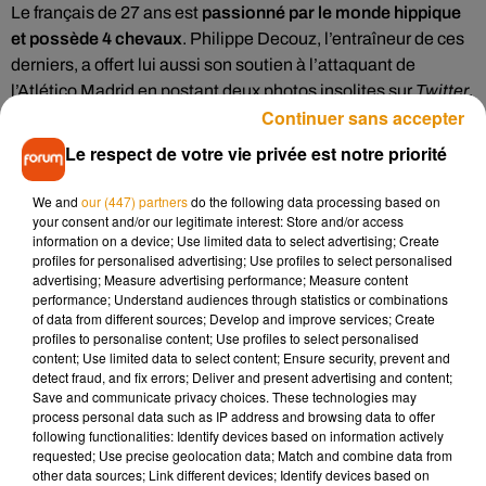
Le français de 27 ans est
passionné par le monde hippique
et possède 4 chevaux
. Philippe Decouz, l’entraîneur de ces
derniers, a offert lui aussi son soutien à l’attaquant de
l’Atlético Madrid en postant deux photos insolites sur
Twitter
.
Continuer sans accepter
Tous derrière les Bleus
#grizigalop
@AntoGriezmann
.
Le respect de votre vie privée est notre priorité
#Tornibush
@EcurieSeyssel
et
#Princesa
.
pic.twitter.com/CQpmmGGsHx
We and
our (447) partners
do the following data processing based on
— Philippe Decouz (@PDecouz)
14 juillet 2018
your consent and/or our legitimate interest: Store and/or access
information on a device; Use limited data to select advertising; Create
Sous le message "
Tous derrière les Bleus
", Philippe Decouz
profiles for personalised advertising; Use profiles to select personalised
advertising; Measure advertising performance; Measure content
pose
avec les membres de l’écurie et deux pur-sang
performance; Understand audiences through statistics or combinations
appartenant à Antoine Griezmann
. Tornibush et Princesa,
of data from different sources; Develop and improve services; Create
âgés respectivement de 4 et 2 ans, se parent
d’un drapeau
profiles to personalise content; Use profiles to select personalised
content; Use limited data to select content; Ensure security, prevent and
français en soutien à leur maître
qu’ils espèrent, comme
detect fraud, and fix errors; Deliver and present advertising and content;
tout le pays, voir triompher cette après-midi.
Avec autant de
Save and communicate privacy choices. These technologies may
fers à cheval, ils ne peuvent que lui porter chance
.
process personal data such as IP address and browsing data to offer
following functionalities: Identify devices based on information actively
requested; Use precise geolocation data; Match and combine data from
other data sources; Link different devices; Identify devices based on