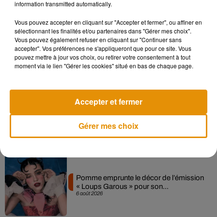
information transmitted automatically.
Musique
Vous pouvez accepter en cliquant sur "Accepter et fermer", ou affiner en
sélectionnant les finalités et/ou partenaires dans "Gérer mes choix".
Vous pouvez également refuser en cliquant sur "Continuer sans
accepter". Vos préférences ne s'appliqueront que pour ce site. Vous
Madonna sort enfin le remix de « Love
pouvez mettre à jour vos choix, ou retirer votre consentement à tout
Sensation » avec Kylie Minogue
7 août 2026
moment via le lien "Gérer les cookies" situé en bas de chaque page.
Accepter et fermer
Angèle et Amélie Lens dévoilent leur
collaboration tant attendue
Gérer mes choix
7 août 2026
Pomme emprunte le décor de l’émission
« Loups Garous » pour son...
6 août 2026