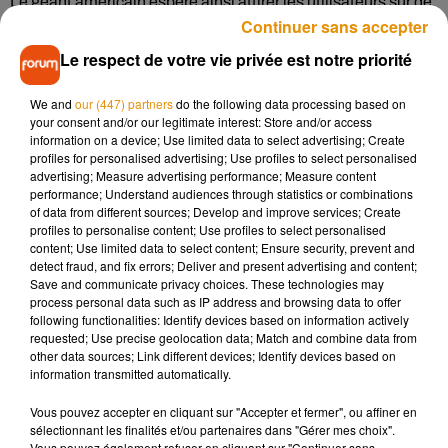
Le géant américain espère ainsi attirer les utilisateurs sur de
Continuer sans accepter
nouveaux contenus. Les courts extraits, de 15 à 45
secondes, visent donc à encourager la consommation de
Le respect de votre vie privée est notre priorité
contenus. Comme le montre la vidéo ci-dessous, il est
possible de réagir aux vidéos, de les ajouter à sa liste de
We and
our (447) partners
do the following data processing based on
your consent and/or our legitimate interest: Store and/or access
lecteur et de les partager.
information on a device; Use limited data to select advertising; Create
Here’s the full intro explaining this new Netflix feature...
profiles for personalised advertising; Use profiles to select personalised
advertising; Measure advertising performance; Measure content
pic.twitter.com/T7OriLUHd8
performance; Understand audiences through statistics or combinations
of data from different sources; Develop and improve services; Create
— Matt Navarra (@MattNavarra)
November 12, 2020
profiles to personalise content; Use profiles to select personalised
content; Use limited data to select content; Ensure security, prevent and
detect fraud, and fix errors; Deliver and present advertising and content;
Save and communicate privacy choices. These technologies may
process personal data such as IP address and browsing data to offer
Musique
following functionalities: Identify devices based on information actively
requested; Use precise geolocation data; Match and combine data from
other data sources; Link different devices; Identify devices based on
information transmitted automatically.
Madonna sort enfin le remix de « Love
Sensation » avec Kylie Minogue
Vous pouvez accepter en cliquant sur "Accepter et fermer", ou affiner en
7 août 2026
sélectionnant les finalités et/ou partenaires dans "Gérer mes choix".
Vous pouvez également refuser en cliquant sur "Continuer sans