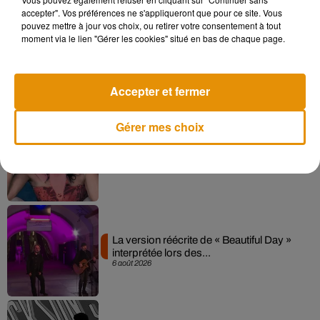
accepter". Vos préférences ne s'appliqueront que pour ce site. Vous
pouvez mettre à jour vos choix, ou retirer votre consentement à tout
moment via le lien "Gérer les cookies" situé en bas de chaque page.
Angèle et Amélie Lens dévoilent leur
collaboration tant attendue
7 août 2026
Accepter et fermer
Gérer mes choix
Pomme emprunte le décor de l’émission
« Loups Garous » pour son...
6 août 2026
La version réécrite de « Beautiful Day »
interprétée lors des...
6 août 2026