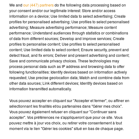
valorisent le travail des employés communaux des
We and
our (447) partners
do the following data processing based on
your consent and/or our legitimate interest: Store and/or access
différentes villes.
information on a device; Use limited data to select advertising; Create
profiles for personalised advertising; Use profiles to select personalised
advertising; Measure advertising performance; Measure content
performance; Understand audiences through statistics or combinations
of data from different sources; Develop and improve services; Create
Musique
profiles to personalise content; Use profiles to select personalised
content; Use limited data to select content; Ensure security, prevent and
detect fraud, and fix errors; Deliver and present advertising and content;
Save and communicate privacy choices. These technologies may
Madonna sort enfin le remix de « Love
process personal data such as IP address and browsing data to offer
Sensation » avec Kylie Minogue
following functionalities: Identify devices based on information actively
7 août 2026
requested; Use precise geolocation data; Match and combine data from
other data sources; Link different devices; Identify devices based on
information transmitted automatically.
Vous pouvez accepter en cliquant sur "Accepter et fermer", ou affiner en
sélectionnant les finalités et/ou partenaires dans "Gérer mes choix".
Angèle et Amélie Lens dévoilent leur
Vous pouvez également refuser en cliquant sur "Continuer sans
collaboration tant attendue
7 août 2026
accepter". Vos préférences ne s'appliqueront que pour ce site. Vous
pouvez mettre à jour vos choix, ou retirer votre consentement à tout
moment via le lien "Gérer les cookies" situé en bas de chaque page.