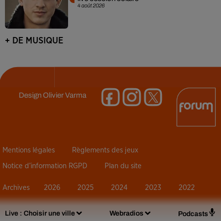
4 août 2026
+ DE MUSIQUE
Design
Olivier Varma
Mentions légales
Règlements des jeux
Notice d’information RGPD
Plan du site
Archives
2026
2025
2024
2023
2022
Live :
Choisir une ville
Webradios
Podcasts