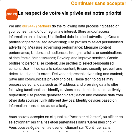
surnommer petit troll violet
».
En quelques heures, son
Continuer sans accepter
message atteint les 55 000 mentions
J
’aime et suscite de
Le respect de votre vie privée est notre priorité
nombreuses réactions sur le réseau social.
You must be from la. Well, there are a few people left in the
We and
our (447) partners
do the following data processing based on
your consent and/or our legitimate interest: Store and/or access
world that choose to age naturally. And I’ve earned every
information on a device; Use limited data to select advertising; Create
fucking minute of my 38 years. How you lookin though?
profiles for personalised advertising; Use profiles to select personalised
Cause I never heard of ya til you put my name in your mouth.
advertising; Measure advertising performance; Measure content
performance; Understand audiences through statistics or combinations
I shall call you little purple troll.
https://t.co/3WcH2TRrHW
of data from different sources; Develop and improve services; Create
profiles to personalise content; Use profiles to select personalised
— P!nk (@Pink)
16 mai 2018
content; Use limited data to select content; Ensure security, prevent and
detect fraud, and fix errors; Deliver and present advertising and content;
Mais, à la surprise générale, quelques minutes plus tard,
Save and communicate privacy choices. These technologies may
Pink reprend la parole :
«
Je suis de ces gens qui pensent
process personal data such as IP address and browsing data to offer
que vieillir est une bénédiction, que si votre visage présente
following functionalities: Identify devices based on information actively
requested; Use precise geolocation data; Match and combine data from
des lignes autour des yeux et de la bouche, cela signifie que
other data sources; Link different devices; Identify devices based on
vous avez beaucoup ri dans votre vie.
Je prie pour avoir l’air
information transmitted automatically.
encore plus
vieille
dans 10 ans, car cela voudra dire que je
suis vivante
».
De quoi définitivement fermer le clapet de ses
Vous pouvez accepter en cliquant sur "Accepter et fermer", ou affiner en
sélectionnant les finalités et/ou partenaires dans "Gérer mes choix".
détracteurs comme lorsqu’elle avait défendu sa
Vous pouvez également refuser en cliquant sur "Continuer sans
fille
Willow
Sage, 6 ans,
(victime des moqueries de ses petits