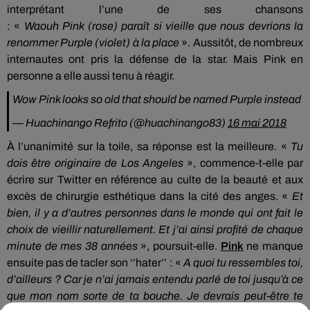
interprétant l’une de ses chansons
:
«
Waouh
Pink
(rose)
paraît si vieille que nous devrions la
renommer
Purple
(violet)
à la place
».
Aussitôt, de nombreux
internautes ont pris la défense de la star.
Mais Pink en
personne a elle aussi tenu à réagir.
Wow Pink looks so old that should be named Purple instead
— Huachinango Refrito (@huachinango83)
16 mai 2018
À l’unanimité sur la toile, sa réponse est la meilleure.
«
Tu
dois être originaire de
Los
Angeles
», commence-t-elle par
écrire sur Twitter en référence au culte de la beauté et aux
excès de chirurgie esthétique dans la cité des anges.
«
Et
bien, il y a d’autres personnes dans le monde qui ont fait le
choix de vieillir naturellement.
Et j’ai ainsi profité de chaque
minute de mes 38 années
», poursuit-elle.
Pink
ne manque
ensuite pas de tacler son ‘’
hater
’’ :
«
A quoi tu
ressembles
toi,
d’ailleurs ?
Car je n’ai jamais entendu parlé de toi jusqu’à ce
que mon nom sorte de ta bouche.
Je devrais peut-être te