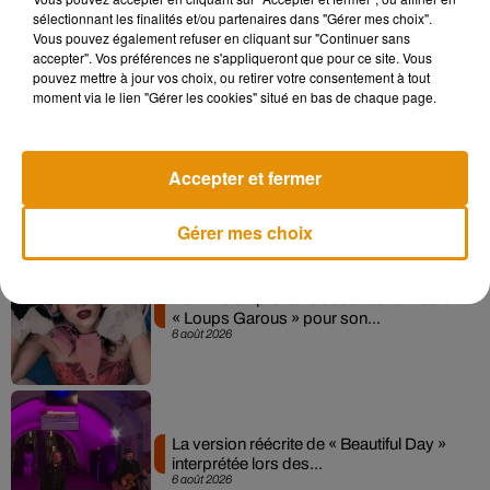
Madonna sort enfin le remix de « Love
sélectionnant les finalités et/ou partenaires dans "Gérer mes choix".
Sensation » avec Kylie Minogue
Vous pouvez également refuser en cliquant sur "Continuer sans
7 août 2026
accepter". Vos préférences ne s'appliqueront que pour ce site. Vous
pouvez mettre à jour vos choix, ou retirer votre consentement à tout
moment via le lien "Gérer les cookies" situé en bas de chaque page.
Angèle et Amélie Lens dévoilent leur
collaboration tant attendue
Accepter et fermer
7 août 2026
Gérer mes choix
Pomme emprunte le décor de l’émission
« Loups Garous » pour son...
6 août 2026
La version réécrite de « Beautiful Day »
interprétée lors des...
6 août 2026