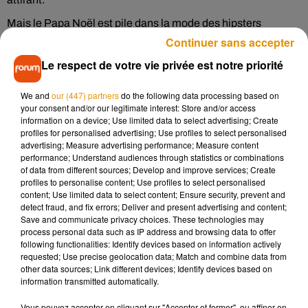
Mais le Papa Noël est pile dans la mode des hipsters
puisque sa barbe fait partie de ses atouts de séduction. 20%
Continuer sans accepter
des femmes sont séduites par sa belle barbe blanche, 17%
Le respect de votre vie privée est notre priorité
adorent ses cheveux argentés et 9% sa grande taille
rassurante.
We and
our (447) partners
do the following data processing based on
your consent and/or our legitimate interest: Store and/or access
Pour d’autres, elles sont attirées par le Père Noël sans
information on a device; Use limited data to select advertising; Create
vraiment savoir pourquoi. 21% trouvent qu’il a un charme
profiles for personalised advertising; Use profiles to select personalised
advertising; Measure advertising performance; Measure content
mystérieux. A noter, plus les femmes prennent de l’âge, plus
performance; Understand audiences through statistics or combinations
elles sont attirées par le Père Noël. Maintenant, on le sait, il y
of data from different sources; Develop and improve services; Create
en a plus d’une qui vont guetter la cheminée dans la nuit du
profiles to personalise content; Use profiles to select personalised
content; Use limited data to select content; Ensure security, prevent and
24 au 25 décembre !
detect fraud, and fix errors; Deliver and present advertising and content;
Save and communicate privacy choices. These technologies may
process personal data such as IP address and browsing data to offer
following functionalities: Identify devices based on information actively
requested; Use precise geolocation data; Match and combine data from
Musique
other data sources; Link different devices; Identify devices based on
information transmitted automatically.
Vous pouvez accepter en cliquant sur "Accepter et fermer", ou affiner en