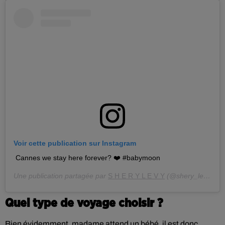
Voir cette publication sur Instagram
Cannes we stay here forever? ❤️ #babymoon
Une publication partagée par
S H E R Y L E V Y
(@shery_levy) le
Quel type de voyage choisir ?
Bien évidemment, madame attend un bébé, il est donc