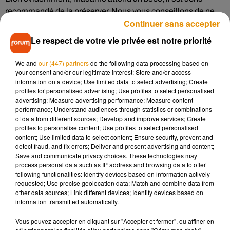
recommandé de la préserver. Nous vous conseillons de ne
Continuer sans accepter
partir ni trop loin, ni trop longtemps. Le deuxième semestre
est la période privilégiée pour partir, avant que grosse fatigue
Le respect de votre vie privée est notre priorité
et pieds gonflés prennent le dessus. Évitez également sauna
et hammam qui pourraient mettre en péril la santé de votre
We and
our (447) partners
do the following data processing based on
your consent and/or our legitimate interest: Store and/or access
futur enfant. Le but de ce voyage est de pouvoir déconnecter
information on a device; Use limited data to select advertising; Create
du quotidien, du stress avant bébé... Juste de pouvoir passer
profiles for personalised advertising; Use profiles to select personalised
du bon temps ensemble, faire l'amour, se retrouver.
advertising; Measure advertising performance; Measure content
performance; Understand audiences through statistics or combinations
of data from different sources; Develop and improve services; Create
profiles to personalise content; Use profiles to select personalised
content; Use limited data to select content; Ensure security, prevent and
detect fraud, and fix errors; Deliver and present advertising and content;
Save and communicate privacy choices. These technologies may
process personal data such as IP address and browsing data to offer
following functionalities: Identify devices based on information actively
requested; Use precise geolocation data; Match and combine data from
other data sources; Link different devices; Identify devices based on
information transmitted automatically.
Vous pouvez accepter en cliquant sur "Accepter et fermer", ou affiner en