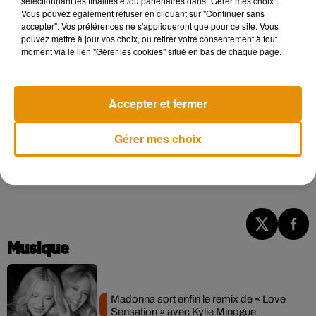
sélectionnant les finalités et/ou partenaires dans "Gérer mes choix".
Vous pouvez également refuser en cliquant sur "Continuer sans
accepter". Vos préférences ne s'appliqueront que pour ce site. Vous
Voir cette publication sur Instagram
pouvez mettre à jour vos choix, ou retirer votre consentement à tout
moment via le lien "Gérer les cookies" situé en bas de chaque page.
Celebrating 30 weeks pregnant �xÈ�xÈ.Only 10 more
weeks until we get to finally meet you mi corazón
�xÈxÈ�x" #babymoon #maui #hawaii #kaanapalibeach
Accepter et fermer
#30weekspregnant #babyboy #soontobeparents
#bestvacayever #summer2019 #pregnantbelly #babybump
Gérer mes choix
#keepgrowingbaby #loveyouwithallmyheart
Une publication partagée par
Crhistina Abrego
(@crhistinaabrego) le
Musique
Madonna sort enfin le remix de « Love
Sensation » avec Kylie Minogue