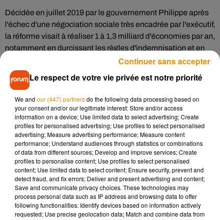
Décidée en juillet 2019 par le gouvernement Philippe après
l'échec d'une négociation sociale très encadrée par l'exécutif,
la réforme visait à réaliser 1 à 1,3 milliard d'économies par an,
notamment en durcissant les règles d'indemnisation et en
Continuer sans accepter
taxant le recours abusif aux contrats courts.
Le respect de votre vie privée est notre priorité
Mais la brutalité de la crise a contraint le gouvernement à
reporter son application, actuellement prévue au 1er avril, et
We and
our (447) partners
do the following data processing based on
à proposer en novembre des aménagements sur les quatre
your consent and/or our legitimate interest: Store and/or access
information on a device; Use limited data to select advertising; Create
grands paramètres contestés de la réforme : conditions
profiles for personalised advertising; Use profiles to select personalised
d'ouverture des droits, mode de calcul de l'indemnisation,
advertising; Measure advertising performance; Measure content
dégressivité de l'allocation et "bonus-malus" sur les
performance; Understand audiences through statistics or combinations
of data from different sources; Develop and improve services; Create
cotisations des entreprises.
profiles to personalise content; Use profiles to select personalised
content; Use limited data to select content; Ensure security, prevent and
detect fraud, and fix errors; Deliver and present advertising and content;
Save and communicate privacy choices. These technologies may
process personal data such as IP address and browsing data to offer
(Avec AFP)
following functionalities: Identify devices based on information actively
requested; Use precise geolocation data; Match and combine data from