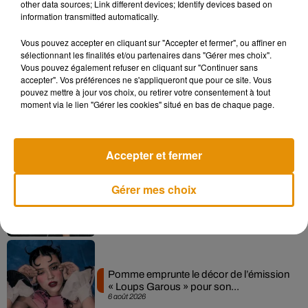
other data sources; Link different devices; Identify devices based on
information transmitted automatically.
Musique
Vous pouvez accepter en cliquant sur "Accepter et fermer", ou affiner en
sélectionnant les finalités et/ou partenaires dans "Gérer mes choix".
Vous pouvez également refuser en cliquant sur "Continuer sans
accepter". Vos préférences ne s'appliqueront que pour ce site. Vous
Madonna sort enfin le remix de « Love
pouvez mettre à jour vos choix, ou retirer votre consentement à tout
Sensation » avec Kylie Minogue
moment via le lien "Gérer les cookies" situé en bas de chaque page.
7 août 2026
Accepter et fermer
Angèle et Amélie Lens dévoilent leur
Gérer mes choix
collaboration tant attendue
7 août 2026
Pomme emprunte le décor de l’émission
« Loups Garous » pour son...
6 août 2026