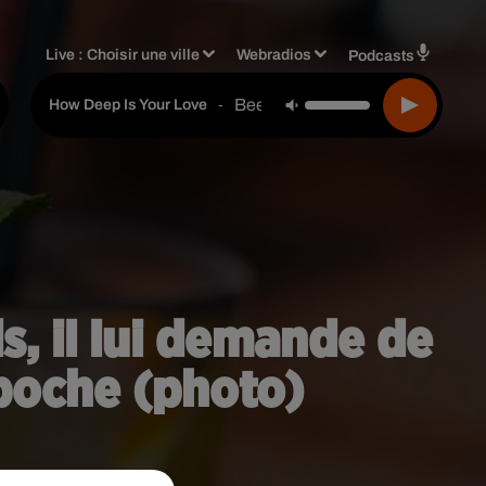
Live :
Choisir une ville
Webradios
Podcasts
Bee Gees
-
How Deep Is Your Love
s, il lui demande de
 poche (photo)