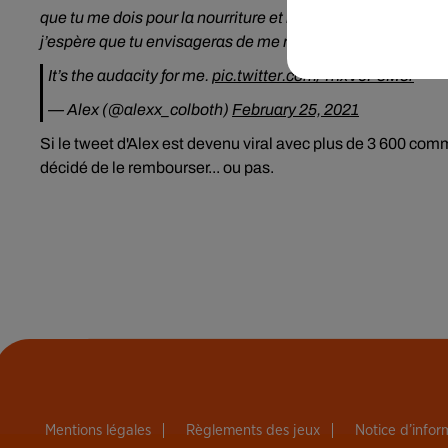
que tu me dois pour la nourriture et les boissons que je t’ai
j’espère que tu envisageras de me rembourser. Merci",
lui 
It’s the audacity for me.
pic.twitter.com/YnxV6F5Mor
— Alex (@alexx_colboth)
February 25, 2021
Si le tweet d'Alex est devenu viral avec plus de 3 600 co
décidé de le rembourser... ou pas.
Mentions légales
Règlements des jeux
Notice d’info