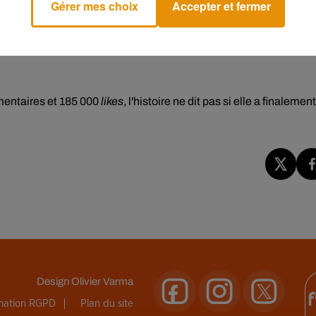
Gérer mes choix
Accepter et fermer
 offerts lors de ces rendez-vous. Je te vois comme une fille juste,
a-t-il écrit.
mmentaires et 185 000
likes
, l'histoire ne dit pas si elle a finalement
Design
Olivier Varma
rmation RGPD
Plan du site