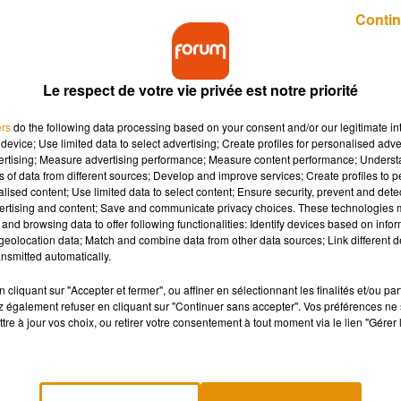
Publié : 9 mars 2021 à 14h45 par A.L.
Contin
Le respect de votre vie privée est notre priorité
ers
do the following data processing based on your consent and/or our legitimate int
device; Use limited data to select advertising; Create profiles for personalised adver
vertising; Measure advertising performance; Measure content performance; Unders
ns of data from different sources; Develop and improve services; Create profiles to 
vient de dévoiler avec humour la demande envoyée
alised content; Use limited data to select content; Ensure security, prevent and detect
ar le passé.
ertising and content; Save and communicate privacy choices. These technologies
and browsing data to offer following functionalities: Identify devices based on infor
eolocation data; Match and combine data from other data sources; Link different de
nsmitted automatically.
'est pas Alex, une coiffeuse américaine originaire du Milwaukee, 
tte jeune femme a reçu
un message très culotté
de la part d'un
cliquant sur "Accepter et fermer", ou affiner en sélectionnant les finalités et/ou pa
 également refuser en cliquant sur "Continuer sans accepter". Vos préférences ne 
rnier lui a en effet demandé
de
lui rembourser 30 euros
, soit
les
tre à jour vos choix, ou retirer votre consentement à tout moment via le lien "Gérer 
parce que celle-ci a décidé de ne pas le revoir.
embourser"
payé pour nous deux à chaque fois. Je dirais que 30 euros est ce