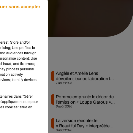
uer sans accepter
erest: Store and/or
tising; Use profiles to
tand audiences through
personalise content; Use
Musique
 fraud, and fix errors;
 may process personal
Angèle et Amélie Lens
mation actively
dévoilent leur collaboration tant
vices; Identify devices
7 août 2026
attendue
qui
rtenaires dans "Gérer
Pomme emprunte le décor de
s'appliqueront que pour
l’émission « Loups Garous »
les cookies" situé en
6 août 2026
pour son...
La version réécrite de
« Beautiful Day » interprétée
6 août 2026
lors des...