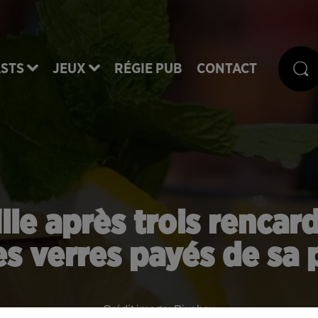
STS
JEUX
RÉGIE PUB
CONTACT
lle après trois rencard
s verres payés de sa
Crédit image:
Pixabay