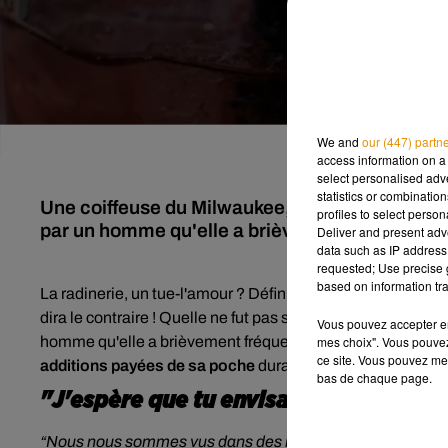
We and
our (447) partn
access information on a 
select personalised ad
statistics or combinatio
Une coiffeuse du Milwaukee, aux États-Unis, 
profiles to select person
par un homme qu'elle a brièvement fréquenté p
Deliver and present adv
data such as IP address 
requested; Use precise g
based on information tra
La radinerie, un tue-l'amour ? Définitivement oui ! Et ce n
dira le contraire ! Quelle ne fut pas sa stupeur lorsque ce
Vous pouvez accepter en 
mes choix". Vous pouvez
homme qu'elle a brièvement fréquenté par le passé. Ce de
ce site. Vous pouvez met
additions payées de sa poche
durant leurs trois rencards, 
bas de chaque page.
"J'espère que tu envisageras de me r
“Nous nous sommes vus dans des bars et restaurants, j’ai 