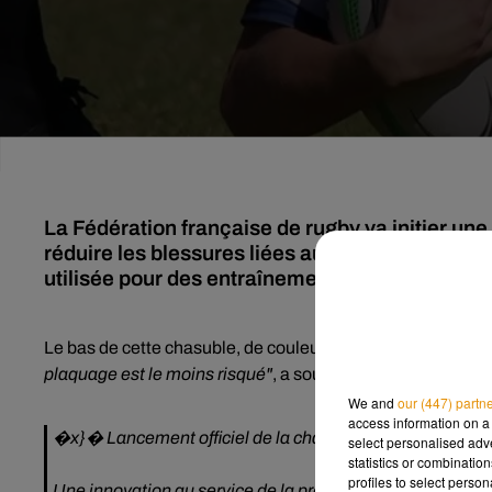
La Fédération française de rugby va initier un
réduire les blessures liées aux plaquages grâc
utilisée pour des entraînements.
Le bas de cette chasuble, de couleur orange, doit inciter le
plaquage est le moins risqué"
, a souligné le directeur tec
We and
our (447) partn
access information on a 
�x}� Lancement officiel de la chasuble de plaquage c
select personalised ad
statistics or combinatio
profiles to select person
Une innovation au service de la prévention, pour apprend