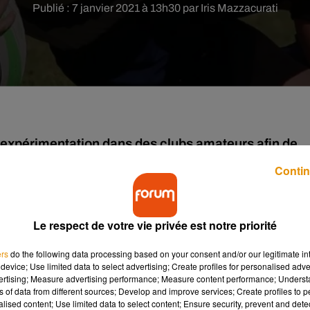
Publié : 7 janvier 2021 à 13h30 par Iris Mazzacurati
e expérimentation dans des clubs amateurs afin de
e à une nouvelle chasuble de différentes couleurs
Contin
s joueurs à plaquer au niveau de la taille,
"la zone dans laquelle 
Le respect de votre vie privée est notre priorité
hnique national Didier Retière.
ers
do the following data processing based on your consent and/or our legitimate int
device; Use limited data to select advertising; Create profiles for personalised adver
o-développée avec
@assurementrugby
�xÈ
vertising; Measure advertising performance; Measure content performance; Unders
ns of data from different sources; Develop and improve services; Create profiles to 
alised content; Use limited data to select content; Ensure security, prevent and detect
re aux joueuses et joueurs à bien plaquer