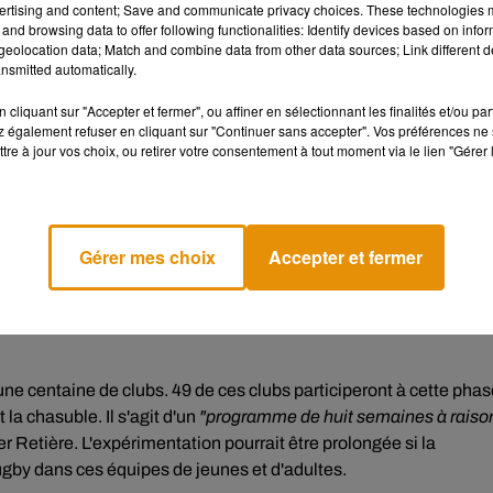
ertising and content; Save and communicate privacy choices. These technologies
s://t.co/YHwn5UpjSA
and browsing data to offer following functionalities: Identify devices based on infor
eolocation data; Match and combine data from other data sources; Link different de
nsmitted automatically.
cliquant sur "Accepter et fermer", ou affiner en sélectionnant les finalités et/ou pa
 également refuser en cliquant sur "Continuer sans accepter". Vos préférences ne 
tre à jour vos choix, ou retirer votre consentement à tout moment via le lien "Gérer 
paules et des hanches pour aider les joueurs à bien positionner
 on peut se retrouver dans une situation où la tête est positionné
Gérer mes choix
Accepter et fermer
rus de commotion cérébrale"
, a expliqué le DTN.
assureur GMF, partenaire de la FFR, est
"robuste"
et
"résiste aux
une centaine de clubs. 49 de ces clubs participeront à cette pha
t la chasuble. Il s'agit d'un
"programme de huit semaines à raiso
ier Retière. L'expérimentation pourrait être prolongée si la
ugby dans ces équipes de jeunes et d'adultes.