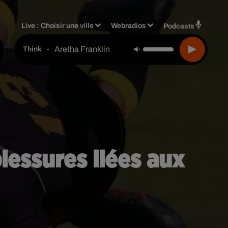
Live :
Choisir une ville
Webradios
Podcasts
Aretha Franklin
-
Think
lessures liées aux