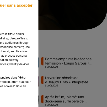
uer sans accepter
erest: Store and/or
tising; Use profiles to
tand audiences through
personalise content; Use
.
Musique
 fraud, and fix errors;
 may process personal
Pomme emprunte le décor de
mation actively
l’émission « Loups Garous »
vices; Identify devices
6 août 2026
pour son...
de
di,
rtenaires dans "Gérer
La version réécrite de
s'appliqueront que pour
 au
« Beautiful Day » interprétée
les cookies" situé en
6 août 2026
lors des...
Après le film, bientôt une
de
docu-série sur le père de
xe
5 août 2026
Michael Jackson