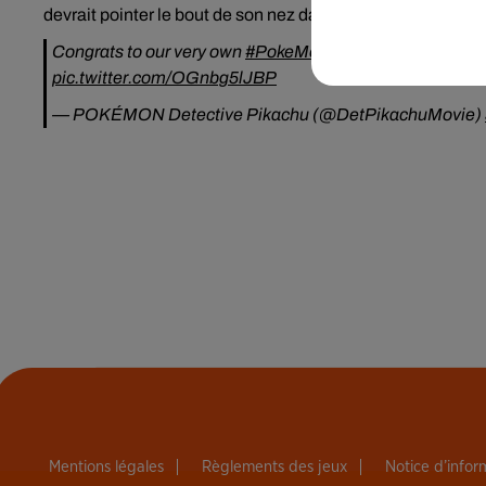
devrait
pointer le bout de son nez dans les prochains mois
Congrats to our very own
#PokeMom
,
@blakelively
! So 
pic.twitter.com/OGnbg5lJBP
— POKÉMON Detective Pikachu (@DetPikachuMovie)
Mentions légales
Règlements des jeux
Notice d’info