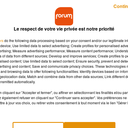
Publié : 3 mai 2019 à 14h20 par Aurélie Amcn
Contin
Le respect de votre vie privée est notre priorité
ers
do the following data processing based on your consent and/or our legitimate int
device; Use limited data to select advertising; Create profiles for personalised adver
vertising; Measure advertising performance; Measure content performance; Unders
ns of data from different sources; Develop and improve services; Create profiles to 
ly et Ryan Reynolds attendent un heureux évènement
alised content; Use limited data to select content; Ensure security, prevent and detect
ertising and content; Save and communicate privacy choices. These technologies
and browsing data to offer following functionalities: Identify devices based on infor
eolocation data; Match and combine data from other data sources; Link different de
nsmitted automatically.
tive
Pikachu
à New-York, Ryan
Reynolds
est venu
accompagné
be jaune, l’actrice de 31 ans a dévoilé un ventre déjà bien arron
cliquant sur "Accepter et fermer", ou affiner en sélectionnant les finalités et/ou pa
 également refuser en cliquant sur "Continuer sans accepter". Vos préférences ne 
ous)
.
Le compte officiel du film dans lequel l’acteur prête sa voix
tre à jour vos choix, ou retirer votre consentement à tout moment via le lien "Gérer 
e.
ntre sur le tournage du film
Lantern
en 2010, sont déjà
parents
de 2 ans.
Ce nouveau
bébé dont
on ne connaît pas encore le
se