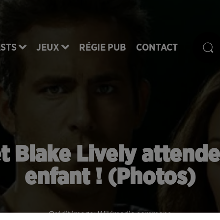
STS
JEUX
RÉGIE PUB
CONTACT
 Blake Lively attende
enfant ! (Photos)
Crédit image:
Wikimedia commons