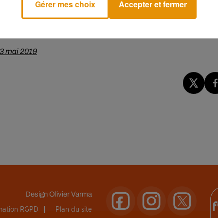
Gérer mes choix
Accepter et fermer
.
happy for you &
@vancityreynolds
. �x:�a�️
3 mai 2019
Design
Olivier Varma
rmation RGPD
Plan du site