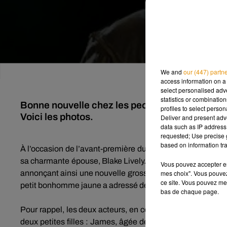
We and
our (447) partn
access information on a 
select personalised ad
statistics or combinatio
Bonne nouvelle chez les peoples ! Blake Live
profiles to select person
Voici les photos.
Deliver and present adv
data such as IP address 
requested; Use precise g
based on information tra
À l’occasion de l’avant-première du film
Pokémon
:
Détec
sa charmante épouse, Blake Lively.
Vêtue d’une sublime ro
Vous pouvez accepter en 
mes choix". Vous pouvez
annonçant ainsi une nouvelle grossesse
(
Photos
ci-dess
ce site. Vous pouvez met
petit bonhomme jaune a adressé des félicitations au coupl
bas de chaque page.
Pour rappel, les deux acteurs, en couple depuis leur renco
deux petites filles :
James,
âgée
de 4 ans, et
Inez
, âgée 