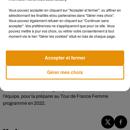
Écouter le podcast
Vous pouvez accepter en cliquant sur "Accepter et fermer", ou affiner en
sélectionnant les finalités et/ou partenaires dans "Gérer mes choix".
Vous pouvez également refuser en cliquant sur "Continuer sans
accepter". Vos préférences ne s'appliqueront que pour ce site. Vous
Du haut niveau
pouvez mettre à jour vos choix, ou retirer votre consentement à tout
moment via le lien "Gérer les cookies" situé en bas de chaque page.
De plus en plus d’équipes décident également d’investir
dans le cyclisme féminin. C’est le cas de la FDJ, d’Arkéa-
Samsic ou encore de Cofidis qui a annoncé récemment la
Accepter et fermer
création d’une équipe féminine pour l’année 2022.
Preuve encore que les équipes prennent les choses très au
Gérer mes choix
sérieux, le Stade Rochelais a signé fin décembre 2020 un
partenariat avec l’équipe de cyclisme féminin Charente-
Maritime Women Cycling. Objectif : développer et structurer
l’équipe, pour la préparer au Tour de France Femme
programmé en 2022.