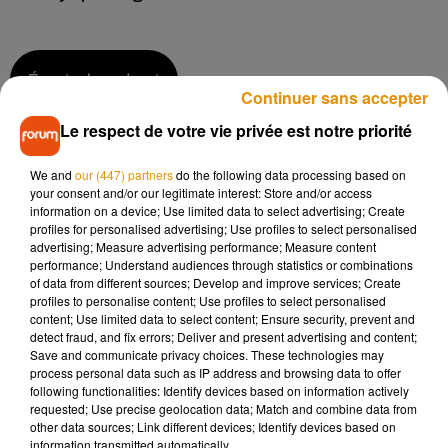
Écouter le podcast
Continuer sans accepter
Le respect de votre vie privée est notre priorité
La première course Paris-Roubaix Femmes doit avoir lieu le
We and
our (447) partners
do the following data processing based on
11 avril 2021. Le départ se fera de Denain (Hauts-de-France),
your consent and/or our legitimate interest: Store and/or access
information on a device; Use limited data to select advertising; Create
pour une arrivée prévue au vélodrome de Roubaix.
profiles for personalised advertising; Use profiles to select personalised
advertising; Measure advertising performance; Measure content
Si l’ASO se permet de créer des courses pour les femmes,
performance; Understand audiences through statistics or combinations
c’est bien évidemment parce qu’il y a de la demande. Du
of data from different sources; Develop and improve services; Create
côté des athlètes forcément, mais aussi des médias. Selon
profiles to personalise content; Use profiles to select personalised
content; Use limited data to select content; Ensure security, prevent and
Pierre-Yves Thouault, c’est beaucoup moins difficile
detect fraud, and fix errors; Deliver and present advertising and content;
aujourd’hui de convaincre les médias de retransmettre ce
Save and communicate privacy choices. These technologies may
type de compétitions :
process personal data such as IP address and browsing data to offer
following functionalities: Identify devices based on information actively
requested; Use precise geolocation data; Match and combine data from
other data sources; Link different devices; Identify devices based on
information transmitted automatically.