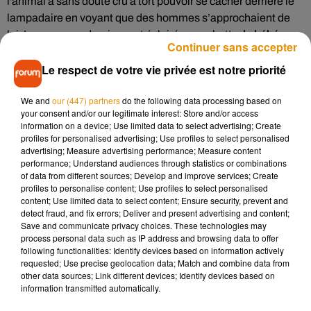
l'animal a
sans doute cru à tort pouvoir se cacher derrière le
lampadaire en voyant que des hommes s’approchaient de
lui. Lorsque ces derniers ont éclairé sa cachette,
le bébé
Continuer sans accepter
éléphant, pourtant bien visible, est resté parfaitement
Le respect de votre vie privée est notre priorité
immobile dans l'espoir de ne pas être repéré
.
#�มÈ๬หÇ'๬ลยÈริÇ�
We and
our (447) partners
do the following data processing based on
#หล�a๬�:É�:๬ÈÉาห'Éา�ีÈมา �9 'ิÈÇ�
your consent and/or our legitimate interest: Store and/or access
๬�ี�9ยว๬ÈÉาห'Éา�ีÈ๬หÇ'
information on a device; Use limited data to select advertising; Create
profiles for personalised advertising; Use profiles to select personalised
�9��:แลÉว�Èอยกิ'อÉอย'Èอ
advertising; Measure advertising performance; Measure content
performance; Understand audiences through statistics or combinations
Publiée par
วีรวั�'�R �~รหม๬มือÇ
sur
Dimanche 15
of data from different sources; Develop and improve services; Create
novembre 2020
profiles to personalise content; Use profiles to select personalised
content; Use limited data to select content; Ensure security, prevent and
L'éléphanteau est ensuite reparti comme si de rien n'était !
detect fraud, and fix errors; Deliver and present advertising and content;
Save and communicate privacy choices. These technologies may
process personal data such as IP address and browsing data to offer
following functionalities: Identify devices based on information actively
requested; Use precise geolocation data; Match and combine data from
Musique
other data sources; Link different devices; Identify devices based on
information transmitted automatically.