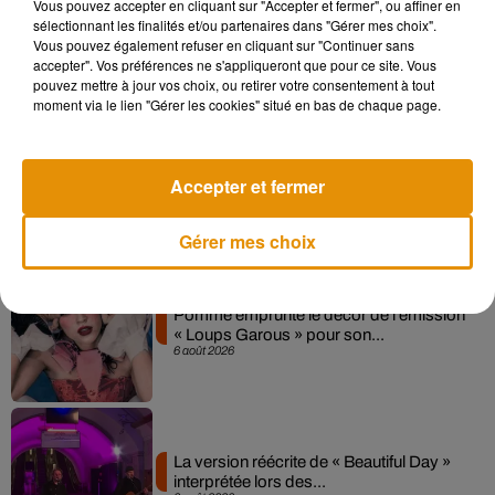
Vous pouvez accepter en cliquant sur "Accepter et fermer", ou affiner en
Madonna sort enfin le remix de « Love
sélectionnant les finalités et/ou partenaires dans "Gérer mes choix".
Sensation » avec Kylie Minogue
Vous pouvez également refuser en cliquant sur "Continuer sans
7 août 2026
accepter". Vos préférences ne s'appliqueront que pour ce site. Vous
pouvez mettre à jour vos choix, ou retirer votre consentement à tout
moment via le lien "Gérer les cookies" situé en bas de chaque page.
Angèle et Amélie Lens dévoilent leur
Accepter et fermer
collaboration tant attendue
7 août 2026
Gérer mes choix
Pomme emprunte le décor de l’émission
« Loups Garous » pour son...
6 août 2026
La version réécrite de « Beautiful Day »
interprétée lors des...