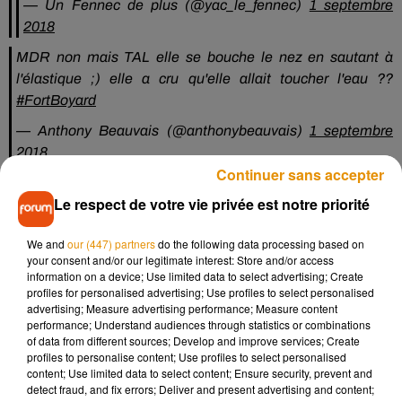
— Un Fennec de plus (@yac_le_fennec)
1 septembre
2018
MDR non mais TAL elle se bouche le nez en sautant à
l'élastique ;) elle a cru qu'elle allait toucher l'eau ??
#FortBoyard
— Anthony Beauvais (@anthonybeauvais)
1 septembre
2018
Continuer sans accepter
euuuh tal tu m'expliques pourquoi tu te bouches le nez pour
Le respect de votre vie privée est notre priorité
un saut a l'élastique �xÈ�xÈ�xÈ
#FortBoyard
pic.twitter.com/NmyfSZrrq8
We and
our (447) partners
do the following data processing based on
— sab c (@Babygirl971Sab)
1 septembre 2018
your consent and/or our legitimate interest: Store and/or access
information on a device; Use limited data to select advertising; Create
On n’a pas dit à Tal que y’avait un élastique. Elle voulait
profiles for personalised advertising; Use profiles to select personalised
advertising; Measure advertising performance; Measure content
plonger tranquillou elle.
#FortBoyard
performance; Understand audiences through statistics or combinations
pic.twitter.com/9BzySG9VgM
of data from different sources; Develop and improve services; Create
profiles to personalise content; Use profiles to select personalised
— Super Zappeur (@superzappeur)
1 septembre 2018
content; Use limited data to select content; Ensure security, prevent and
detect fraud, and fix errors; Deliver and present advertising and content;
Face à ce flot que moqueries, plutôt sympathiques, la