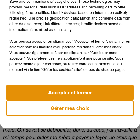
Save and communicate privacy choices. These technologies may
principale concernée a pris la parole sur son compte
process personal data such as IP address and browsing data to offer
Twitter.
«
J’ai eu un réflexe
chelou
lol
j’avais besoin de me
following functionalities: Identify devices based on information actively
requested; Use precise geolocation data; Match and combine data from
tenir à quelque chose.
La sensation de tomber dans le vide
other data sources; Link different devices; Identify devices based on
est vraiment HORRIBLE !
»,
s’est-elle défendue, plutôt
information transmitted automatically.
amusée par toutes ces réflexions.
Mystère résolu.
Vous pouvez accepter en cliquant sur "Accepter et fermer", ou affiner en
J’ai eu un reflex chelou lol j’avais besoin de me tenir à
sélectionnant les finalités et/ou partenaires dans "Gérer mes choix".
quelque chose. La sensation de tomber dans le vide est
Vous pouvez également refuser en cliquant sur "Continuer sans
vraiment HORRIBLE!
https://t.co/Q6lbWwY8Gr
accepter". Vos préférences ne s'appliqueront que pour ce site. Vous
pouvez mettre à jour vos choix, ou retirer votre consentement à tout
— T A L �ܮ�} (@TalOfficial)
1 septembre 2018
moment via le lien "Gérer les cookies" situé en bas de chaque page.
Après une longue absence, Tal est aujourd’hui de retour avec
l’album
Juste un rêve
duquel est issu le titre
Mondial
,
Accepter et fermer
Madame Officiel
, son duo avec
Wyclef
Jean ou encore la
chanson
ADN
dans laquelle elle évoque l’absence de son
Gérer mes choix
père.
Une période difficile de son enfance qu’elle avait
d’ailleurs évoqué au micro de l’émission
50
Minutes
Inside
:
«
Je me suis retrouvée toute seule avec ma
mère.
On devait se débrouiller, donc, du coup, j’ai travaillé à
mi-temps pour aider ma mère à payer le loyer.
Je crois que