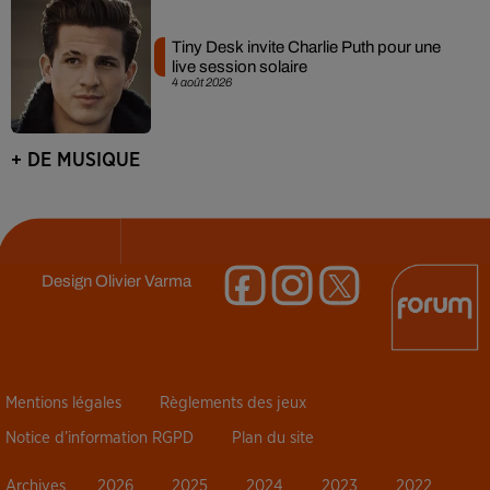
Tiny Desk invite Charlie Puth pour une
live session solaire
4 août 2026
+ DE MUSIQUE
Design
Olivier Varma
Mentions légales
Règlements des jeux
Notice d’information RGPD
Plan du site
Archives
2026
2025
2024
2023
2022