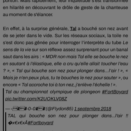
ponton.
Mais rapidement, leur inquiétude s’est transformée
en hilarité en découvrant le drôle de geste de la chanteuse
au moment de s'élancer.
En effet, à la surprise générale,
Tal
a bouché son nez avant
de se jeter dans le vide.
Sur les réseaux sociaux, la toile ne
s’est donc pas gênée pour interroger l’interprète
du tube
Le
sens de la vie
sur
son réflexe assez surprenant pour un banal
saut dans les airs :
«
MDR
non mais
Tal elle
se bouche le nez
en sautant à l’élastique, elle a cru qu’elle allait toucher l’eau
?
»,
« Tal qui bouche son nez pour plonger dans…
l
’air !
»,
«
Mais je n’en peux plus, tu te bouches le nez pour sauter »
, ou
encore
« Tal accroche toi à ton nez, j’enlève l’échelle !
»
.
Tal au championnat olympique de plongeon
#FortBoyard
pic.twitter.com/K2UOKLV08Z
— -��-0-0�� (@Flydon85)
1 septembre 2018
TAL qui bouche son nez pour plonger dans...l'air !!
�x€x€xÂ
#Fortboyard