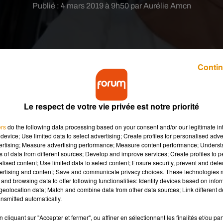
Publié : 4 mars 2019 à 9h50 par Aurélie Amcn
Contin
he Handmaid's Tale'' pour la bonne cause.
Le respect de votre vie privée est notre priorité
ers
do the following data processing based on your consent and/or our legitimate int
le
, Florence
Foresti
est visiblement impatiente de découvrir
device; Use limited data to select advertising; Create profiles for personalised adver
vertising; Measure advertising performance; Measure content performance; Unders
 et surtout pour faire rire les internautes, l’humoriste de 45 an
ns of data from different sources; Develop and improve services; Create profiles to 
me et sexisme imaginé par
Magaret
Atwood en 1985 et adapté à
alised content; Use limited data to select content; Ensure security, prevent and detect
ertising and content; Save and communicate privacy choices. These technologies
and browsing data to offer following functionalities: Identify devices based on infor
eolocation data; Match and combine data from other data sources; Link different de
ne Youtube, Florence Foresti se glisse donc dans la peau de J
nsmitted automatically.
r les actrices Géraldine Nakache et Leila Bekhti.
À leurs côtés,
cliquant sur "Accepter et fermer", ou affiner en sélectionnant les finalités et/ou pa
almashow
)
.