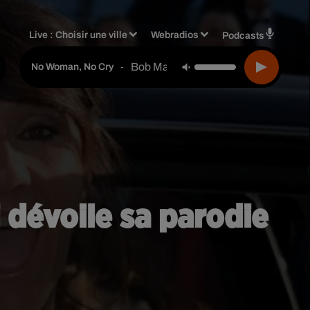
Live :
Choisir une ville
Webradios
Podcasts
Bob Marley & The Wailers
-
No Woman, No Cry
 dévoile sa parodie