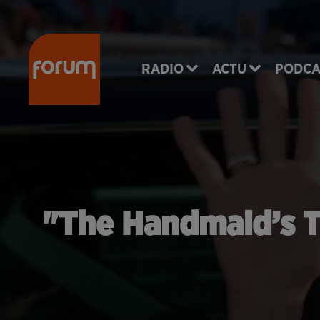
RADIO
ACTU
PODCA
"The Handmaid’s Ta