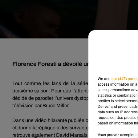
Florence Foresti a dévoilé une parodie de È'T
We and
our (447) partn
Tout comme les fans de la série
The
Handsmaid’s
Ta
access information on a 
select personalised ad
troisième saison.
Pour que l’attente paraisse moins longue
statistics or combinatio
décidé de parodier l’univers
dystopique
entre totalitaris
profiles to select person
télévision par Bruce Miller
.
Deliver and present adv
data such as IP address 
requested; Use precise g
Dans une vidéo hilarante publiée ce dimanche sur sa chaî
based on information tra
et donne la réplique à des servantes écarlate incarnées pa
Vous pouvez accepter en 
retrouve également David
Marsais
et Grégoire
Ludig
(le
P