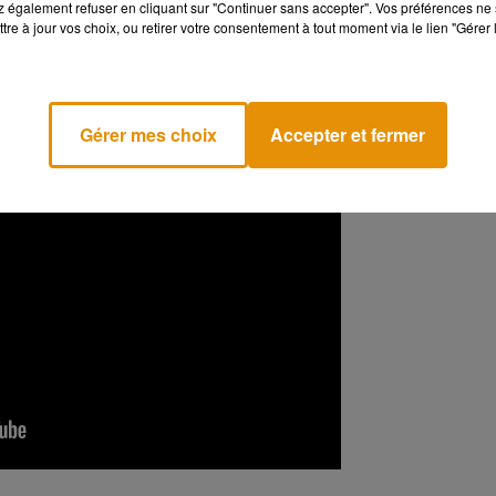
 également refuser en cliquant sur "Continuer sans accepter". Vos préférences ne 
tre à jour vos choix, ou retirer votre consentement à tout moment via le lien "Gérer 
en France
», peut-on lire à la fin de la vidéo, tandis que dans
 est dédiée à tous les
aidants
de l’
association
Woman
Safe
ants.
Gérer mes choix
Accepter et fermer