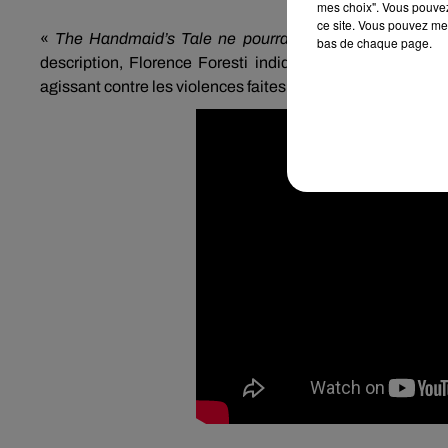
mes choix". Vous pouvez
ce site. Vous pouvez met
«
The
Handmaid’s
Tale ne pourra jamais se produire 
bas de chaque page.
description, Florence
Foresti
indique que «
cette vidéo
agissant contre les violences faites aux femmes et aux enf