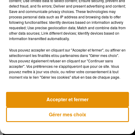
content; Use limited data to select content; Ensure security, prevent and
detect fraud, and fix errors; Deliver and present advertising and content;
Save and communicate privacy choices. These technologies may
process personal data such as IP address and browsing data to offer
following functionalities: Identify devices based on information actively
requested; Use precise geolocation data; Match and combine data from
other data sources; Link different devices; Identify devices based on
information transmitted automatically.
Vous pouvez accepter en cliquant sur "Accepter et fermer", ou affiner en
sélectionnant les finalités et/ou partenaires dans "Gérer mes choix".
Vous pouvez également refuser en cliquant sur "Continuer sans
accepter". Vos préférences ne s'appliqueront que pour ce site. Vous
“Get Lucky” des Daft Punk
pouvez mettre à jour vos choix, ou retirer votre consentement à tout
moment via le lien "Gérer les cookies" situé en bas de chaque page.
Il a été numéro un dans plusieurs dizaines de pays en 2013.
Nous sommes tombés sur un artiste coréen qui s’appelle
Zack Kim. Trois ans avant, il joue ce riff de guitare sur son
Accepter et fermer
album :
Gérer mes choix