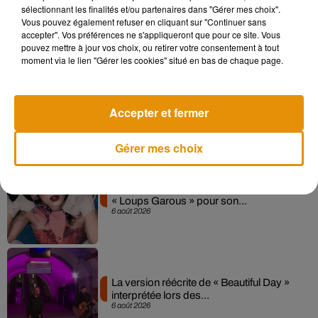
sélectionnant les finalités et/ou partenaires dans "Gérer mes choix".
Sensation » avec Kylie Minogue
Vous pouvez également refuser en cliquant sur "Continuer sans
7 août 2026
accepter". Vos préférences ne s'appliqueront que pour ce site. Vous
pouvez mettre à jour vos choix, ou retirer votre consentement à tout
moment via le lien "Gérer les cookies" situé en bas de chaque page.
Angèle et Amélie Lens dévoilent leur
collaboration tant attendue
Accepter et fermer
7 août 2026
Gérer mes choix
Pomme emprunte le décor de l’émission
« Loups Garous » pour son...
6 août 2026
La version réécrite de « Beautiful Day »
interprétée lors des...
6 août 2026