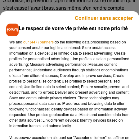
Alcoolisé, le prévenu a tapé tellement fort sur le mobilier qu’il
s’est cassé l’avant bras, sans même s’en rendre compte.
Très énervé, les convives ont eu peur que l’homme ne
Continuer sans accepter
pousse sa petite amie par-dessus le balcon. La victime a
Le respect de votre vie privée est notre priorité
évoqué lors de son témoignage qu’elle avait très peur pour
sa vie et celle de son fils, même si son compagnon était
We and
our (447) partners
do the following data processing based on
alcoolisé au moment des faits.
your consent and/or our legitimate interest: Store and/or access
information on a device; Use limited data to select advertising; Create
Après ces faits, le tribunal correctionnel d’Angers a décidé de
profiles for personalised advertising; Use profiles to select personalised
lui infliger une peine de prison. Il sera sous les verrous durant
advertising; Measure advertising performance; Measure content
performance; Understand audiences through statistics or combinations
12 mois de manière ferme (il écope aussi de 6 mois avec
of data from different sources; Develop and improve services; Create
sursis). Il est condamné également à une mise à l’épreuve
profiles to personalise content; Use profiles to select personalised
pendant les deux prochaines années.
content; Use limited data to select content; Ensure security, prevent and
detect fraud, and fix errors; Deliver and present advertising and content;
Save and communicate privacy choices. These technologies may
process personal data such as IP address and browsing data to offer
following functionalities: Identify devices based on information actively
requested; Use precise geolocation data; Match and combine data from
Musique
other data sources; Link different devices; Identify devices based on
information transmitted automatically.
Vous pouvez accepter en cliquant sur "Accepter et fermer", ou affiner en
Madonna sort enfin le remix de « Love