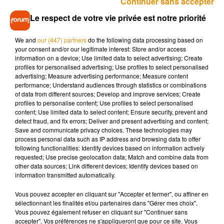
Continuer sans accepter
minutes, le conducteur a repris la route sans eux, malgré les
Le respect de votre vie privée est notre priorité
protestations des passagers selon nos confrères du
Berry
Républicain
.
We and
our (447) partners
do the following data processing based on
Certains des voyageurs présents à bord ont aussitôt
your consent and/or our legitimate interest: Store and/or access
information on a device; Use limited data to select advertising; Create
contacté la gendarmerie, qui a intercepté le bus dans l’Allier
profiles for personalised advertising; Use profiles to select personalised
avant de le laisser repartir. La compagnie de bus a indiqué
advertising; Measure advertising performance; Measure content
que les règles de base ont été respectées par le chauffeur.
performance; Understand audiences through statistics or combinations
of data from different sources; Develop and improve services; Create
profiles to personalise content; Use profiles to select personalised
content; Use limited data to select content; Ensure security, prevent and
detect fraud, and fix errors; Deliver and present advertising and content;
Save and communicate privacy choices. These technologies may
Musique
process personal data such as IP address and browsing data to offer
following functionalities: Identify devices based on information actively
requested; Use precise geolocation data; Match and combine data from
other data sources; Link different devices; Identify devices based on
Madonna sort enfin le remix de « Love
information transmitted automatically.
Sensation » avec Kylie Minogue
7 août 2026
Vous pouvez accepter en cliquant sur "Accepter et fermer", ou affiner en
sélectionnant les finalités et/ou partenaires dans "Gérer mes choix".
Vous pouvez également refuser en cliquant sur "Continuer sans
accepter". Vos préférences ne s'appliqueront que pour ce site. Vous