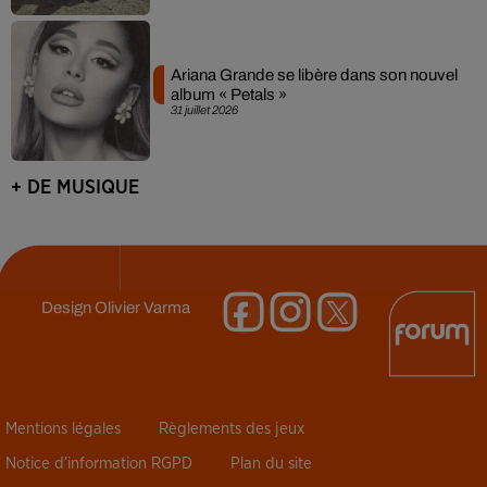
Ariana Grande se libère dans son nouvel
album « Petals »
31 juillet 2026
+ DE MUSIQUE
Design
Olivier Varma
Mentions légales
Règlements des jeux
Notice d’information RGPD
Plan du site