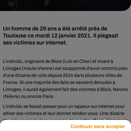
Un homme de 29 ans a été arrêté près de
Toulouse ce mardi 12 janvier 2021. Il piégeait
ses victimes sur internet.
L’individu, originaire de Blois (Loir-et-Cher) et vivant à
Limoges (Haute-Vienne) est soupçonné d'avoir commis près
d'une dizaine de viols depuis 2014 dans plusieurs villes de
France. Si une majorité des faits se seraient déroulés à
Limoges, il aurait également fait des victimes à Blois, Nevers
(Nièvre) ou encore Paris.
L’individu se faisait passer pour un rappeur sur internet pour
attirer ses victimes et leur donner rendez-vous. Une dizaine
de viols seraient alors recensés dans cette affaire. Comme le
Continuer sans accepter
souligne
Le Populaire du Centre
, cet homme avait déjà été