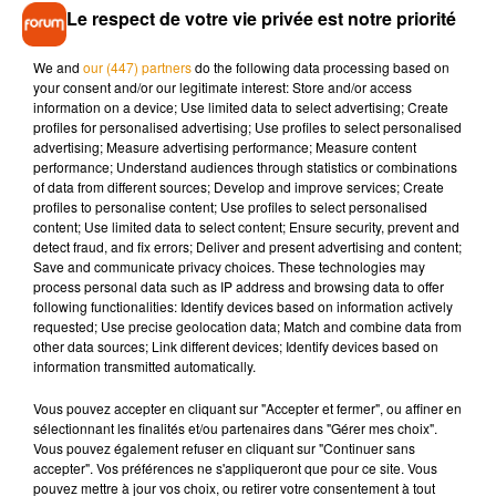
condamné il y a une quinzaine d'années pour agression
Le respect de votre vie privée est notre priorité
sexuelle. Il a été présenté ce jeudi 14 janvier devant le
procureur de la République de Limoges.
We and
our (447) partners
do the following data processing based on
your consent and/or our legitimate interest: Store and/or access
information on a device; Use limited data to select advertising; Create
profiles for personalised advertising; Use profiles to select personalised
advertising; Measure advertising performance; Measure content
performance; Understand audiences through statistics or combinations
of data from different sources; Develop and improve services; Create
profiles to personalise content; Use profiles to select personalised
content; Use limited data to select content; Ensure security, prevent and
detect fraud, and fix errors; Deliver and present advertising and content;
Musique
Save and communicate privacy choices. These technologies may
process personal data such as IP address and browsing data to offer
following functionalities: Identify devices based on information actively
requested; Use precise geolocation data; Match and combine data from
Après le film, bientôt une docu-série sur
other data sources; Link different devices; Identify devices based on
le père de Michael Jackson
information transmitted automatically.
5 août 2026
Vous pouvez accepter en cliquant sur "Accepter et fermer", ou affiner en
sélectionnant les finalités et/ou partenaires dans "Gérer mes choix".
Vous pouvez également refuser en cliquant sur "Continuer sans
accepter". Vos préférences ne s'appliqueront que pour ce site. Vous
Tiny Desk invite Charlie Puth pour une
pouvez mettre à jour vos choix, ou retirer votre consentement à tout