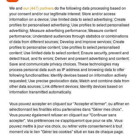
exploser, c’est devenu un magasin porte-bonheur ! Alors
We and
our (447) partners
do the following data processing based on
vous savez ce qui vous reste à faire : un petit voyage à Bondi,
your consent and/or our legitimate interest: Store and/or access
en Australie !
information on a device; Use limited data to select advertising; Create
profiles for personalised advertising; Use profiles to select personalised
advertising; Measure advertising performance; Measure content
performance; Understand audiences through statistics or combinations
of data from different sources; Develop and improve services; Create
profiles to personalise content; Use profiles to select personalised
Musique
content; Use limited data to select content; Ensure security, prevent and
detect fraud, and fix errors; Deliver and present advertising and content;
Save and communicate privacy choices. These technologies may
process personal data such as IP address and browsing data to offer
Madonna sort enfin le remix de « Love
following functionalities: Identify devices based on information actively
Sensation » avec Kylie Minogue
requested; Use precise geolocation data; Match and combine data from
7 août 2026
other data sources; Link different devices; Identify devices based on
information transmitted automatically.
Vous pouvez accepter en cliquant sur "Accepter et fermer", ou affiner en
sélectionnant les finalités et/ou partenaires dans "Gérer mes choix".
Angèle et Amélie Lens dévoilent leur
Vous pouvez également refuser en cliquant sur "Continuer sans
collaboration tant attendue
accepter". Vos préférences ne s'appliqueront que pour ce site. Vous
7 août 2026
pouvez mettre à jour vos choix, ou retirer votre consentement à tout
moment via le lien "Gérer les cookies" situé en bas de chaque page.