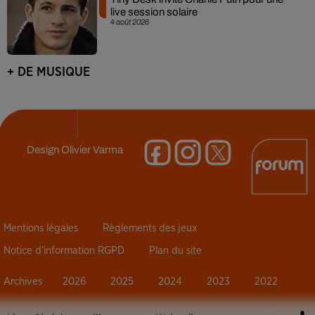
live session solaire
4 août 2026
+ DE MUSIQUE
Design
Olivier Varma
Mentions légales
Règlements des jeux
Notice d’information RGPD
Plan du site
Archives
2026
2025
2024
2023
2022