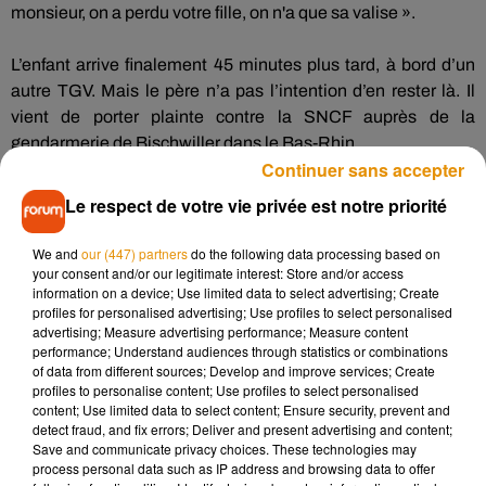
monsieur, on a perdu votre fille, on
n'
a
que sa valise ».
L’enfant arrive finalement 45 minutes plus tard, à bord d’un
autre TGV.
Mais le père n’a pas l’intention d’en rester là.
Il
vient de porter plainte contre la SNCF auprès de la
gendarmerie de Bischwiller dans le Bas-Rhin.
Continuer sans accepter
Le respect de votre vie privée est notre priorité
We and
our (447) partners
do the following data processing based on
your consent and/or our legitimate interest: Store and/or access
information on a device; Use limited data to select advertising; Create
profiles for personalised advertising; Use profiles to select personalised
advertising; Measure advertising performance; Measure content
performance; Understand audiences through statistics or combinations
of data from different sources; Develop and improve services; Create
profiles to personalise content; Use profiles to select personalised
content; Use limited data to select content; Ensure security, prevent and
detect fraud, and fix errors; Deliver and present advertising and content;
Save and communicate privacy choices. These technologies may
process personal data such as IP address and browsing data to offer