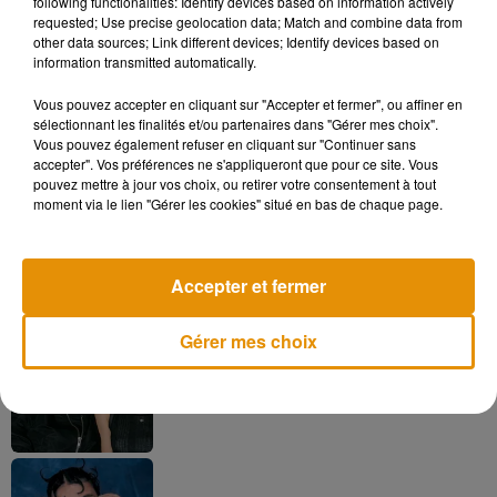
following functionalities: Identify devices based on information actively
requested; Use precise geolocation data; Match and combine data from
other data sources; Link different devices; Identify devices based on
information transmitted automatically.
Vous pouvez accepter en cliquant sur "Accepter et fermer", ou affiner en
sélectionnant les finalités et/ou partenaires dans "Gérer mes choix".
Musique
Vous pouvez également refuser en cliquant sur "Continuer sans
accepter". Vos préférences ne s'appliqueront que pour ce site. Vous
pouvez mettre à jour vos choix, ou retirer votre consentement à tout
moment via le lien "Gérer les cookies" situé en bas de chaque page.
Madonna sort enfin le remix de « Love
Sensation » avec Kylie Minogue
7 août 2026
Accepter et fermer
Gérer mes choix
Angèle et Amélie Lens dévoilent leur
collaboration tant attendue
7 août 2026