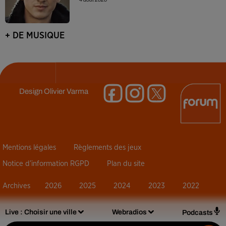
+ DE MUSIQUE
Design
Olivier Varma
Mentions légales
Règlements des jeux
Notice d’information RGPD
Plan du site
Archives
2026
2025
2024
2023
2022
Live :
Choisir une ville
Webradios
Podcasts