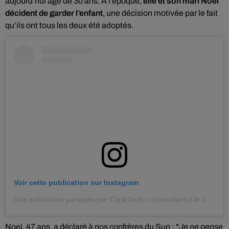
aujourd’hui âgé de 30 ans. A l’époque,
elle et son mari Noel
décident de garder l’enfant
, une décision motivée par le fait
qu’ils ont tous les deux été adoptés.
Voir cette publication sur Instagram
Une publication partagée par C'est l'actu ! (@cestlactu)
le
10 Nov. 2018 à 9 :10 PST
Noel, 47 ans, a déclaré à nos confrères du Sun : "
Je ne pense