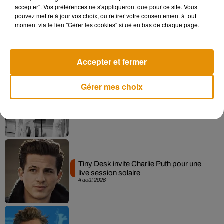
accepter". Vos préférences ne s'appliqueront que pour ce site. Vous
pouvez mettre à jour vos choix, ou retirer votre consentement à tout
moment via le lien "Gérer les cookies" situé en bas de chaque page.
La version réécrite de « Beautiful Day »
interprétée lors des...
6 août 2026
Accepter et fermer
Gérer mes choix
Après le film, bientôt une docu-série sur
le père de Michael Jackson
5 août 2026
Tiny Desk invite Charlie Puth pour une
live session solaire
4 août 2026