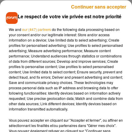
servent de leur téléphone tout en marchant.
Continuer sans accepter
Le respect de votre vie privée est notre priorité
Pour que l’option soit activée, le propriétaire du téléphone
devrait autoriser la géolocalisation et l’activité physique. Elle
We and
our (447) partners
do the following data processing based on
ne serait fonctionnelle qu’en extérieur. Uniquement à ces
your consent and/or our legitimate interest: Store and/or access
conditions, un message d’alerte serait alors envoyé à
information on a device; Use limited data to select advertising; Create
profiles for personalised advertising; Use profiles to select personalised
l’utilisateur. Pour le moment, Google n’a pas officialisé ce
advertising; Measure advertising performance; Measure content
projet.
performance; Understand audiences through statistics or combinations
of data from different sources; Develop and improve services; Create
profiles to personalise content; Use profiles to select personalised
content; Use limited data to select content; Ensure security, prevent and
detect fraud, and fix errors; Deliver and present advertising and content;
Save and communicate privacy choices. These technologies may
process personal data such as IP address and browsing data to offer
Musique
following functionalities: Identify devices based on information actively
requested; Use precise geolocation data; Match and combine data from
other data sources; Link different devices; Identify devices based on
information transmitted automatically.
Pomme emprunte le décor de l’émission
« Loups Garous » pour son...
Vous pouvez accepter en cliquant sur "Accepter et fermer", ou affiner en
6 août 2026
sélectionnant les finalités et/ou partenaires dans "Gérer mes choix".
Vous pouvez également refuser en cliquant sur "Continuer sans