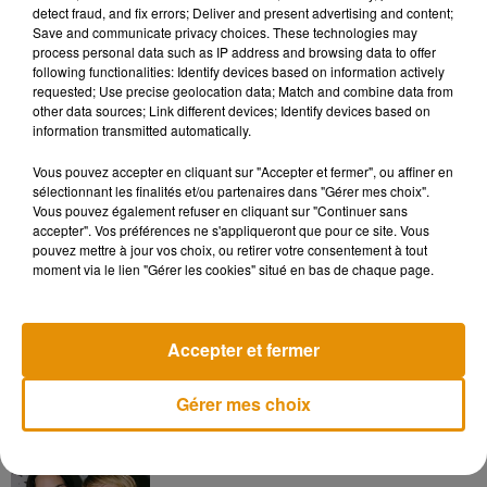
a rien de mieux !"
, a ainsi déclaré
Whoopi Goldberg qui
detect fraud, and fix errors; Deliver and present advertising and content;
Save and communicate privacy choices. These technologies may
estime que les deux films sortis en 1992 et 1993 sont
"très
process personal data such as IP address and browsing data to offer
amusants et font du bien au public".
Quoiqu'il en soit, une
following functionalities: Identify devices based on information actively
question subsiste :
les ex-religieuses Maggie Smith (la
requested; Use precise geolocation data; Match and combine data from
other data sources; Link different devices; Identify devices based on
Mère Supérieure), Kathy Najimy (Soeur Marie-Patrick)
information transmitted automatically.
et Wendy Makkena (Soeur Marie-Robert) seront-elles
aussi de la partie
? Affaire à suivre...
Vous pouvez accepter en cliquant sur "Accepter et fermer", ou affiner en
sélectionnant les finalités et/ou partenaires dans "Gérer mes choix".
Vous pouvez également refuser en cliquant sur "Continuer sans
accepter". Vos préférences ne s'appliqueront que pour ce site. Vous
pouvez mettre à jour vos choix, ou retirer votre consentement à tout
moment via le lien "Gérer les cookies" situé en bas de chaque page.
Musique
Accepter et fermer
Madonna sort enfin le remix de « Love
Sensation » avec Kylie Minogue
7 août 2026
Gérer mes choix