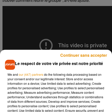
trouver comment réunir le groupe"
, a-t-elle ajouté.
Continuer sans accepter
Le respect de votre vie privée est notre priorité
We and
our (447) partners
do the following data processing based on
your consent and/or our legitimate interest: Store and/or access
information on a device; Use limited data to select advertising; Create
profiles for personalised advertising; Use profiles to select personalised
Un film amusant
advertising; Measure advertising performance; Measure content
performance; Understand audiences through statistics or combinations
of data from different sources; Develop and improve services; Create
"Personne n'est méchant dans ces films. C'est juste des
profiles to personalise content; Use profiles to select personalised
gens qui chantent mal, qui chantent bien et des nonnes. Il n'y
content; Use limited data to select content; Ensure security, prevent and