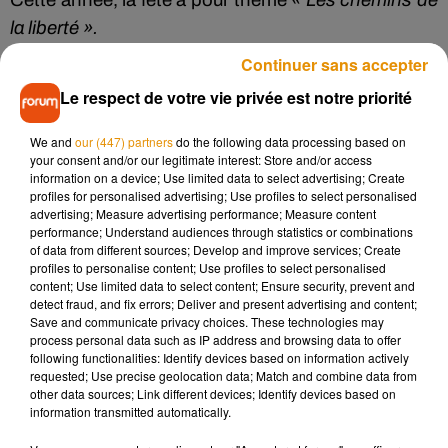
Cette année, la fête a pour thème
« Les chemins de
la liberté ».
Continuer sans accepter
Le respect de votre vie privée est notre priorité
Infos pratiques :
We and
our (447) partners
do the following data processing based on
your consent and/or our legitimate interest: Store and/or access
L’entrée est payante (3euros) et soumise à la
information on a device; Use limited data to select advertising; Create
profiles for personalised advertising; Use profiles to select personalised
présentation du pass sanitaire. Le point de vue
advertising; Measure advertising performance; Measure content
aménagé sur les berges est lui gratuit. Des
performance; Understand audiences through statistics or combinations
of data from different sources; Develop and improve services; Create
spectacles y sont proposés chaque soir. La
profiles to personalise content; Use profiles to select personalised
content; Use limited data to select content; Ensure security, prevent and
réservation est obligatoire.
detect fraud, and fix errors; Deliver and present advertising and content;
Save and communicate privacy choices. These technologies may
process personal data such as IP address and browsing data to offer
following functionalities: Identify devices based on information actively
requested; Use precise geolocation data; Match and combine data from
Musique
other data sources; Link different devices; Identify devices based on
information transmitted automatically.