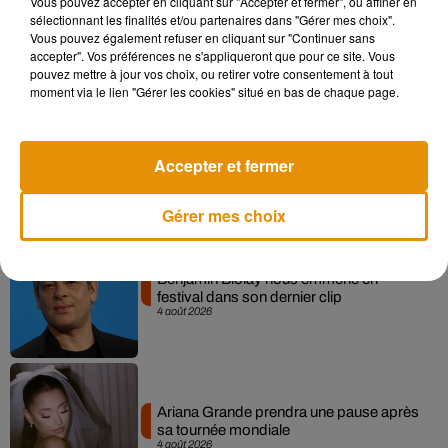
Vous pouvez accepter en cliquant sur "Accepter et fermer", ou affiner en
Après le film, bientôt une docu-série sur
sélectionnant les finalités et/ou partenaires dans "Gérer mes choix".
le père de Michael Jackson
Vous pouvez également refuser en cliquant sur "Continuer sans
5 août 2026
accepter". Vos préférences ne s'appliqueront que pour ce site. Vous
pouvez mettre à jour vos choix, ou retirer votre consentement à tout
moment via le lien "Gérer les cookies" situé en bas de chaque page.
Tiny Desk invite Charlie Puth pour une
Accepter et fermer
live session solaire
4 août 2026
Gérer mes choix
Benjamin Biolay nous emmène en
festival dans son dernier clip
4 août 2026
Ariana Grande prendra une pause après
sa tournée mondiale
4 août 2026