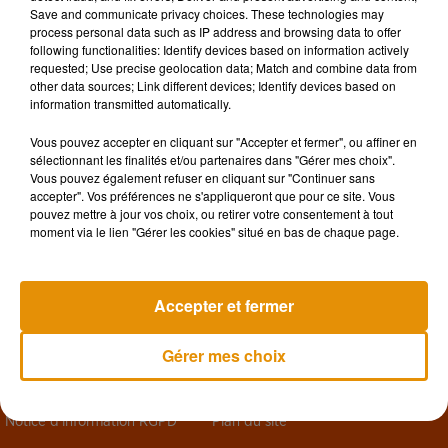
Save and communicate privacy choices. These technologies may
process personal data such as IP address and browsing data to offer
following functionalities: Identify devices based on information actively
requested; Use precise geolocation data; Match and combine data from
other data sources; Link different devices; Identify devices based on
information transmitted automatically.
Chambord Live 2026 : Maroon 5 rejoint
Tours Tattoo S
Orelsan et DJ Snake pour une...
& tatouages à
Vous pouvez accepter en cliquant sur "Accepter et fermer", ou affiner en
sélectionnant les finalités et/ou partenaires dans "Gérer mes choix".
+ D'ÉVÉNEMENTS PASSÉS
Vous pouvez également refuser en cliquant sur "Continuer sans
accepter". Vos préférences ne s'appliqueront que pour ce site. Vous
pouvez mettre à jour vos choix, ou retirer votre consentement à tout
moment via le lien "Gérer les cookies" situé en bas de chaque page.
Design
Olivier Varma
Accepter et fermer
Gérer mes choix
Mentions légales
Règlements des jeux
Notice d’information RGPD
Plan du site