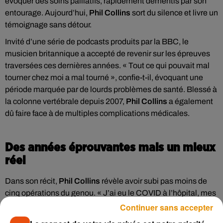
évoquer des soins palliatifs, rapidement démentis par son
entourage. Aujourd’hui,
Phil Collins
sort du silence et livre un
témoignage sans détour.
Invité d’une série de podcasts produits par la BBC, le
musicien britannique a accepté de revenir sur les épreuves
traversées ces dernières années. « Tout ce qui pouvait mal
tourner chez moi a mal tourné », confie-t-il, évoquant une
période marquée par de lourds problèmes de santé. Blessé à
la colonne vertébrale depuis 2007,
Phil Collins
a également
dû faire face à de multiples complications médicales.
Des années éprouvantes mais un mieux
réel
Dans son récit,
Phil Collins
révèle avoir subi pas moins de
cinq opérations du genou. « J’ai eu le COVID à l’hôpital, mes
reins ont commencé à défaillir… tout semblait arriver en
Continuer sans accepter
même temps », explique-t-il avec lucidité. Longtemps