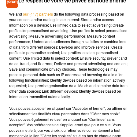
Le respect de votre vie privée est notre priorité
diminué physiquement, le chanteur assure toutefois que la
situation s’est améliorée. « Mon genou fonctionne
We and
our (447) partners
do the following data processing based on
maintenant. Je peux marcher, même si j’ai encore besoin
your consent and/or our legitimate interest: Store and/or access
information on a device; Use limited data to select advertising; Create
d’aide », précise-t-il.
profiles for personalised advertising; Use profiles to select personalised
advertising; Measure advertising performance; Measure content
Ces nouvelles sont un véritable soulagement pour les fans,
performance; Understand audiences through statistics or combinations
inquiets pour la
santé de Phil Collins
. L’artiste affirme
of data from different sources; Develop and improve services; Create
aujourd’hui se sentir « totalement mobile » et retrouver
profiles to personalise content; Use profiles to select personalised
content; Use limited data to select content; Ensure security, prevent and
progressivement de l’énergie. S’il reste sous surveillance
detect fraud, and fix errors; Deliver and present advertising and content;
médicale constante, notamment en raison d’un diabète de
Save and communicate privacy choices. These technologies may
type 2, le musicien semble aborder cette nouvelle étape
process personal data such as IP address and browsing data to offer
following functionalities: Identify devices based on information actively
avec plus de sérénité.
requested; Use precise geolocation data; Match and combine data from
Mieux encore,
Phil Collins
n’exclut pas un retour à la création
other data sources; Link different devices; Identify devices based on
information transmitted automatically.
musicale. « J’ai des morceaux à moitié finis, d’autres
complètement terminés… Peut-être que la vie me revient.
Vous pouvez accepter en cliquant sur "Accepter et fermer", ou affiner en
Vous verrez », confie-t-il, prudent mais optimiste. Aucun
sélectionnant les finalités et/ou partenaires dans "Gérer mes choix".
Vous pouvez également refuser en cliquant sur "Continuer sans
projet concret n’est encore annoncé, mais cette ouverture
accepter". Vos préférences ne s'appliqueront que pour ce site. Vous
laisse espérer une suite artistique, même modeste.
pouvez mettre à jour vos choix, ou retirer votre consentement à tout
moment via le lien "Gérer les cookies" situé en bas de chaque page.