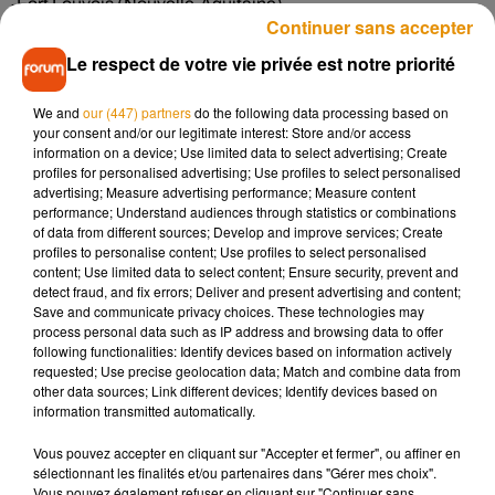
-Fort Louvois (Nouvelle-Aquitaine)
Continuer sans accepter
-Château Laurens (Occitanie)
Le respect de votre vie privée est notre priorité
-Circuit des 24 Heures du Mans (Pays de la Loire)
We and
our (447) partners
do the following data processing based on
-Villa et Jardins Ephrussi de Rothschild (Provence-Alpes-
your consent and/or our legitimate interest: Store and/or access
Côte d’Azur)
information on a device; Use limited data to select advertising; Create
profiles for personalised advertising; Use profiles to select personalised
advertising; Measure advertising performance; Measure content
performance; Understand audiences through statistics or combinations
Dès 10h ce vendredi 12 juillet, il sera possible de voter sur le
of data from different sources; Develop and improve services; Create
site de France Télévisions pour son monument préféré, et ce
profiles to personalise content; Use profiles to select personalised
jusqu'au 24 juillet. Le lauréat sera dévoilé lors des journées
content; Use limited data to select content; Ensure security, prevent and
detect fraud, and fix errors; Deliver and present advertising and content;
du patrimoine, prévues les 20 et 21 septembre.
Save and communicate privacy choices. These technologies may
process personal data such as IP address and browsing data to offer
following functionalities: Identify devices based on information actively
requested; Use precise geolocation data; Match and combine data from
other data sources; Link different devices; Identify devices based on
information transmitted automatically.
Vous pouvez accepter en cliquant sur "Accepter et fermer", ou affiner en
sélectionnant les finalités et/ou partenaires dans "Gérer mes choix".
Vous pouvez également refuser en cliquant sur "Continuer sans