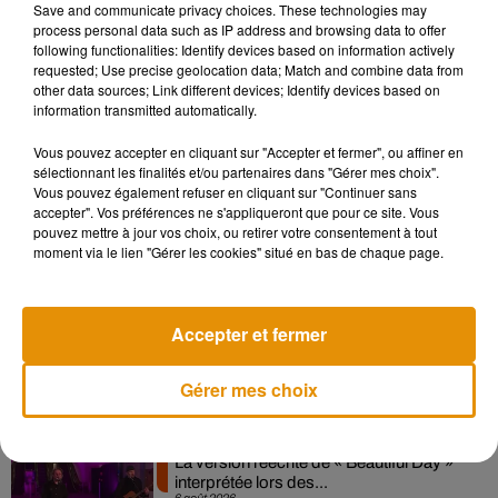
Save and communicate privacy choices. These technologies may
années, les scientifiques observent que certains régimes
process personal data such as IP address and browsing data to offer
riches en fruits, légumes et aliments peu transformés sont
following functionalities: Identify devices based on information actively
requested; Use precise geolocation data; Match and combine data from
associés à une meilleure santé psychologique. Les agrumes
other data sources; Link different devices; Identify devices based on
pourraient ainsi constituer un élément supplémentaire de
information transmitted automatically.
cette stratégie de prévention.
Vous pouvez accepter en cliquant sur "Accepter et fermer", ou affiner en
sélectionnant les finalités et/ou partenaires dans "Gérer mes choix".
Vous pouvez également refuser en cliquant sur "Continuer sans
accepter". Vos préférences ne s'appliqueront que pour ce site. Vous
Musique
pouvez mettre à jour vos choix, ou retirer votre consentement à tout
moment via le lien "Gérer les cookies" situé en bas de chaque page.
Pomme emprunte le décor de l’émission
Accepter et fermer
« Loups Garous » pour son...
6 août 2026
Gérer mes choix
La version réécrite de « Beautiful Day »
interprétée lors des...
6 août 2026