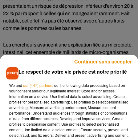
présentaient un risque de dépression inférieur d’environ 20 à
22 % par rapport à celles qui en mangeaient rarement. Fait
notable, cet effet n’a pas été observé avec d’autres fruits
comme les pommes ou les bananes.
Les chercheurs avancent une explication liée au microbiote
intestinal, cet ensemble de milliards de micro-organismes
présents dans notre système digestif. Les agrumes
Continuer sans accepter
favoriseraient le développement d’une bactérie appelée
Le respect de votre vie privée est notre priorité
Faecalibacterium prausnitzii, déjà connue pour ses effets
bénéfiques sur la santé. Selon les auteurs de l’étude, cette
We and
our (447) partners
do the following data processing based on
bactérie pourrait influencer la production ou la régulation de
your consent and/or our legitimate interest: Store and/or access
information on a device; Use limited data to select advertising; Create
neurotransmetteurs essentiels au bien-être psychologique,
profiles for personalised advertising; Use profiles to select personalised
notamment la sérotonine et la dopamine, souvent associées
advertising; Measure advertising performance; Measure content
à l’humeur et à la motivation.
performance; Understand audiences through statistics or combinations
of data from different sources; Develop and improve services; Create
profiles to personalise content; Use profiles to select personalised
Cette découverte renforce l’idée que l’alimentation joue un
content; Use limited data to select content; Ensure security, prevent and
detect fraud, and fix errors; Deliver and present advertising and content;
rôle important dans l’équilibre mental. Depuis plusieurs