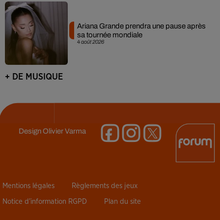
Ariana Grande prendra une pause après
sa tournée mondiale
4 août 2026
+ DE MUSIQUE
Design
Olivier Varma
Mentions légales
Règlements des jeux
Notice d’information RGPD
Plan du site