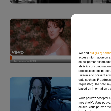
We and
our (447) partn
access information on a 
Céline Dion - The Power Of Love
Jérémy Frer
select personalised ad
1er novembre 2019
Nouveau
statistics or combinatio
4 octobre 2019
profiles to select person
Deliver and present adv
data such as IP address 
requested; Use precise g
based on information tra
Vous pouvez accepter en 
mes choix". Vous pouvez
ce site. Vous pouvez met