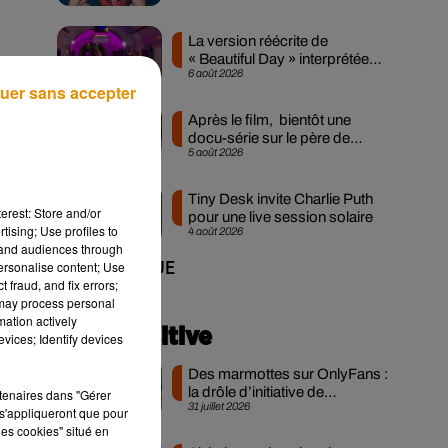
La version réécrite de
« Beautiful Day » interprétée
6 août 2026
lors des...
uer sans accepter
Après le film, bientôt une
docu-série sur le père de
5 août 2026
Michael Jackson
Tiny Desk invite Charlie Puth
erest: Store and/or
pour une live session solaire
tising; Use profiles to
4 août 2026
tand audiences through
personalise content; Use
+ DE MUSIQUE
 fraud, and fix errors;
 may process personal
mation actively
Actu positive
vices; Identify devices
Des marmottes sur OnlyFans :
la drôle d’initiative de
rtenaires dans "Gérer
31 juillet 2026
chercheurs...
s'appliqueront que pour
les cookies" situé en