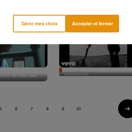
terial Girl
Angèle - Flou
8 septembre 2019
Gérer mes choix
Accepter et fermer
er - Chanter pour
Black - Wonderful Life
2 septembre 2019
t loin de chez eux
5
6
7
8
9
10