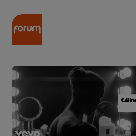
RADIO
ACTU
PODCA
Célin