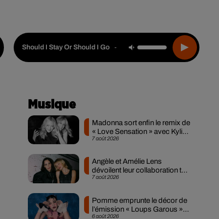
Live :
Choisir une ville
Webradios
Podcasts
The Clash
-
Should I Stay Or Should I Go
Musique
Madonna sort enfin le remix de
« Love Sensation » avec Kylie
7 août 2026
Minogue
Angèle et Amélie Lens
dévoilent leur collaboration tant
7 août 2026
attendue
Pomme emprunte le décor de
l’émission « Loups Garous »
6 août 2026
pour son...