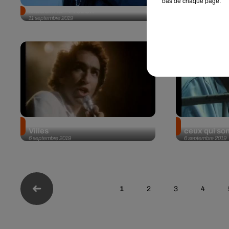
bas de chaque page.
Madonna - Frozen
Madonna - Ma
11 septembre 2019
11 septembre 2019
Michel Berger - Le Prince des
Michel Berg
Villes
ceux qui son
6 septembre 2019
6 septembre 2019
1
2
3
4