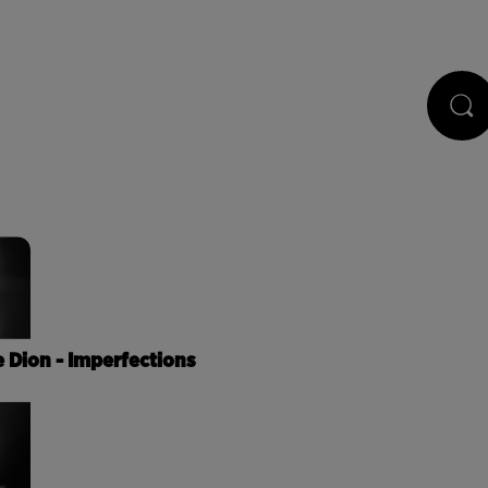
STS
JEUX
RÉGIE PUB
CONTACT
e Dion - Imperfections