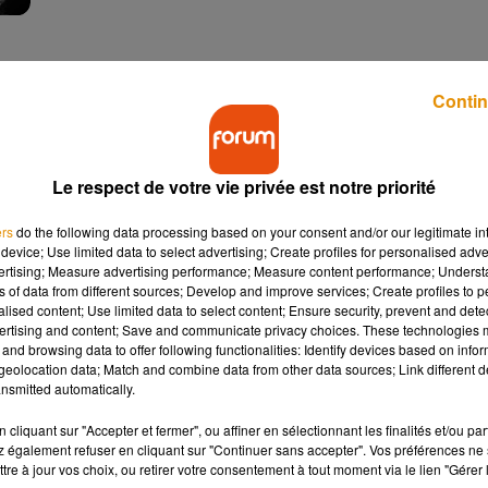
Contin
Le respect de votre vie privée est notre priorité
ers
do the following data processing based on your consent and/or our legitimate int
device; Use limited data to select advertising; Create profiles for personalised adver
ot - L'Homme
Christophe Maé - Les Gens
vertising; Measure advertising performance; Measure content performance; Unders
27 septembre 2019
ns of data from different sources; Develop and improve services; Create profiles to 
alised content; Use limited data to select content; Ensure security, prevent and detect
ertising and content; Save and communicate privacy choices. These technologies
and browsing data to offer following functionalities: Identify devices based on infor
eolocation data; Match and combine data from other data sources; Link different de
nsmitted automatically.
cliquant sur "Accepter et fermer", ou affiner en sélectionnant les finalités et/ou pa
 également refuser en cliquant sur "Continuer sans accepter". Vos préférences ne 
tre à jour vos choix, ou retirer votre consentement à tout moment via le lien "Gérer 