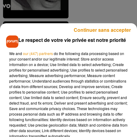
Continuer sans accepter
Le respect de votre vie privée est notre priorité
Patrick Bruel - Place des
We and
our (447) partners
do the following data processing based on
grands hommes [Audio]
your consent and/or our legitimate interest: Store and/or access
16 mars 2019
information on a device; Use limited data to select advertising; Create
profiles for personalised advertising; Use profiles to select personalised
advertising; Measure advertising performance; Measure content
performance; Understand audiences through statistics or combinations
of data from different sources; Develop and improve services; Create
profiles to personalise content; Use profiles to select personalised
content; Use limited data to select content; Ensure security, prevent and
detect fraud, and fix errors; Deliver and present advertising and content;
Save and communicate privacy choices. These technologies may
process personal data such as IP address and browsing data to offer
10
11
12
13
14
15
16
following functionalities: Identify devices based on information actively
requested; Use precise geolocation data; Match and combine data from
other data sources; Link different devices; Identify devices based on
Musique
information transmitted automatically.