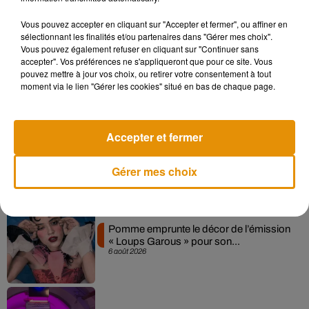
Vous pouvez accepter en cliquant sur "Accepter et fermer", ou affiner en
sélectionnant les finalités et/ou partenaires dans "Gérer mes choix".
Madonna sort enfin le remix de « Love
Vous pouvez également refuser en cliquant sur "Continuer sans
Sensation » avec Kylie Minogue
accepter". Vos préférences ne s'appliqueront que pour ce site. Vous
7 août 2026
pouvez mettre à jour vos choix, ou retirer votre consentement à tout
moment via le lien "Gérer les cookies" situé en bas de chaque page.
Accepter et fermer
Angèle et Amélie Lens dévoilent leur
collaboration tant attendue
7 août 2026
Gérer mes choix
Pomme emprunte le décor de l’émission
« Loups Garous » pour son...
6 août 2026