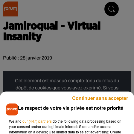
Collector Radio
Jamiroquai - Virtual
Insanity
Publié : 28 janvier 2019
Cet élément est masqué compte-tenu du refus du
dépôt de cookies que vous avez exprimé. Si vous
souhaitez l'afficher, merci de nous donner votre accord
Continuer sans accepter
en cliquant sur le bouton ci-dessous.
Le respect de votre vie privée est notre priorité
Afficher l'élément
We and
our (447) partners
do the following data processing based on
your consent and/or our legitimate interest: Store and/or access
information on a device; Use limited data to select advertising; Create