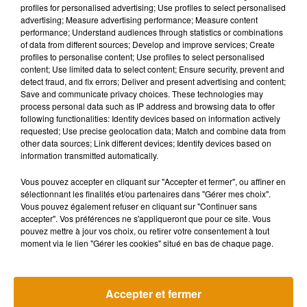
Musique
profiles for personalised advertising; Use profiles to select personalised
advertising; Measure advertising performance; Measure content
performance; Understand audiences through statistics or combinations
of data from different sources; Develop and improve services; Create
profiles to personalise content; Use profiles to select personalised
content; Use limited data to select content; Ensure security, prevent and
detect fraud, and fix errors; Deliver and present advertising and content;
Save and communicate privacy choices. These technologies may
process personal data such as IP address and browsing data to offer
following functionalities: Identify devices based on information actively
requested; Use precise geolocation data; Match and combine data from
other data sources; Link different devices; Identify devices based on
information transmitted automatically.
Vous pouvez accepter en cliquant sur "Accepter et fermer", ou affiner en
sélectionnant les finalités et/ou partenaires dans "Gérer mes choix".
Vous pouvez également refuser en cliquant sur "Continuer sans
accepter". Vos préférences ne s'appliqueront que pour ce site. Vous
pouvez mettre à jour vos choix, ou retirer votre consentement à tout
Pomme emprunte le décor de
La version réé
moment via le lien "Gérer les cookies" situé en bas de chaque page.
l’émission « Loups Garous » pour
Day » interpré
6 août 2026
son...
6 août 2026
+ DE MUSIQUE
Accepter et fermer