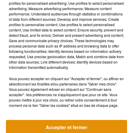
Musique
profiles for personalised advertising; Use profiles to select personalised
advertising; Measure advertising performance; Measure content
performance; Understand audiences through statistics or combinations
of data from different sources; Develop and improve services; Create
profiles to personalise content; Use profiles to select personalised
content; Use limited data to select content; Ensure security, prevent and
detect fraud, and fix errors; Deliver and present advertising and content;
Save and communicate privacy choices. These technologies may
process personal data such as IP address and browsing data to offer
following functionalities: Identify devices based on information actively
requested; Use precise geolocation data; Match and combine data from
other data sources; Link different devices; Identify devices based on
information transmitted automatically.
Vous pouvez accepter en cliquant sur "Accepter et fermer", ou affiner en
sélectionnant les finalités et/ou partenaires dans "Gérer mes choix".
Vous pouvez également refuser en cliquant sur "Continuer sans
accepter". Vos préférences ne s'appliqueront que pour ce site. Vous
pouvez mettre à jour vos choix, ou retirer votre consentement à tout
Madonna sort enfin le remix de « Love
Angèle et Amé
moment via le lien "Gérer les cookies" situé en bas de chaque page.
Sensation » avec Kylie Minogue
collaboration
7 août 2026
7 août 2026
+ DE MUSIQUE
Accepter et fermer