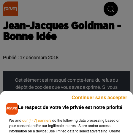
Collector Radio
Jean-Jacques Goldman -
Bonne Idée
Publié : 17 décembre 2018
Cet élément est masqué compte-tenu du refus du
dépôt de cookies que vous avez exprimé. Si vous
souhaitez l'afficher, merci de nous donner votre accord
Continuer sans accepter
en cliquant sur le bouton ci-dessous.
Le respect de votre vie privée est notre priorité
Afficher l'élément
We and
our (447) partners
do the following data processing based on
your consent and/or our legitimate interest: Store and/or access
information on a device; Use limited data to select advertising; Create