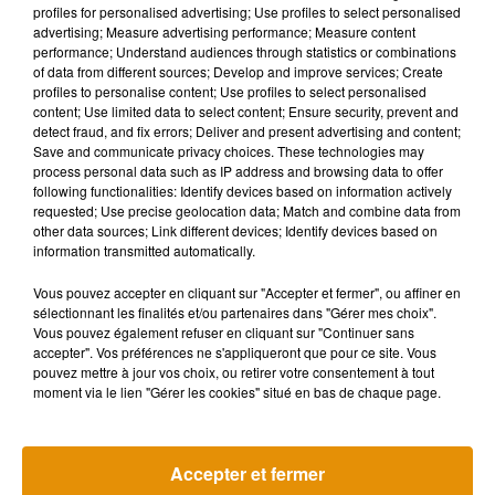
Musique
profiles for personalised advertising; Use profiles to select personalised
advertising; Measure advertising performance; Measure content
performance; Understand audiences through statistics or combinations
of data from different sources; Develop and improve services; Create
profiles to personalise content; Use profiles to select personalised
content; Use limited data to select content; Ensure security, prevent and
detect fraud, and fix errors; Deliver and present advertising and content;
Save and communicate privacy choices. These technologies may
process personal data such as IP address and browsing data to offer
following functionalities: Identify devices based on information actively
requested; Use precise geolocation data; Match and combine data from
other data sources; Link different devices; Identify devices based on
information transmitted automatically.
Vous pouvez accepter en cliquant sur "Accepter et fermer", ou affiner en
sélectionnant les finalités et/ou partenaires dans "Gérer mes choix".
Vous pouvez également refuser en cliquant sur "Continuer sans
accepter". Vos préférences ne s'appliqueront que pour ce site. Vous
pouvez mettre à jour vos choix, ou retirer votre consentement à tout
Madonna sort enfin le remix de « Love
Angèle et Amé
moment via le lien "Gérer les cookies" situé en bas de chaque page.
Sensation » avec Kylie Minogue
collaboration
7 août 2026
7 août 2026
+ DE MUSIQUE
Accepter et fermer