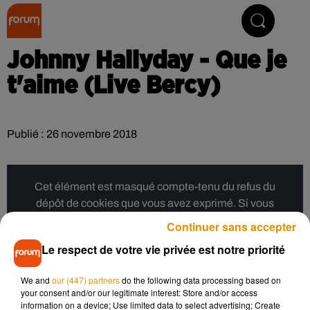
Collector Radio
Johnny Hallyday - Que je
t'aime (Live Bercy)
Publié : 26 novembre 2018
Cet élément est masqué compte-tenu du refus du
dépôt de cookies que vous avez exprimé. Si vous
souhaitez l'afficher, merci de nous donner votre accord
Continuer sans accepter
en cliquant sur le bouton ci-dessous.
Le respect de votre vie privée est notre priorité
Afficher l'élément
We and
our (447) partners
do the following data processing based on
your consent and/or our legitimate interest: Store and/or access
information on a device; Use limited data to select advertising; Create