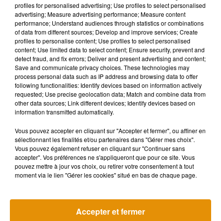
Musique
profiles for personalised advertising; Use profiles to select personalised
advertising; Measure advertising performance; Measure content
performance; Understand audiences through statistics or combinations
of data from different sources; Develop and improve services; Create
profiles to personalise content; Use profiles to select personalised
content; Use limited data to select content; Ensure security, prevent and
detect fraud, and fix errors; Deliver and present advertising and content;
Save and communicate privacy choices. These technologies may
process personal data such as IP address and browsing data to offer
following functionalities: Identify devices based on information actively
requested; Use precise geolocation data; Match and combine data from
other data sources; Link different devices; Identify devices based on
information transmitted automatically.
Vous pouvez accepter en cliquant sur "Accepter et fermer", ou affiner en
sélectionnant les finalités et/ou partenaires dans "Gérer mes choix".
Vous pouvez également refuser en cliquant sur "Continuer sans
accepter". Vos préférences ne s'appliqueront que pour ce site. Vous
pouvez mettre à jour vos choix, ou retirer votre consentement à tout
Madonna sort enfin le remix de « Love
Angèle et Amé
moment via le lien "Gérer les cookies" situé en bas de chaque page.
Sensation » avec Kylie Minogue
collaboration
7 août 2026
7 août 2026
+ DE MUSIQUE
Accepter et fermer