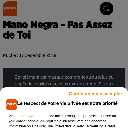
Collector Radio
Mano Negra - Pas Assez
de Toi
Publié : 17 décembre 2018
Cet élément est masqué compte-tenu du refus du
dépôt de cookies que vous avez exprimé. Si vous
souhaitez l'afficher, merci de nous donner votre accord
Continuer sans accepter
en cliquant sur le bouton ci-dessous.
Le respect de votre vie privée est notre priorité
Afficher l'élément
We and
our (447) partners
do the following data processing based on
your consent and/or our legitimate interest: Store and/or access
information on a device; Use limited data to select advertising; Create