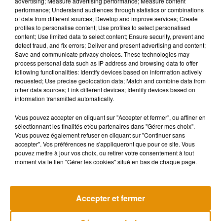
advertising; Measure advertising performance; Measure content
performance; Understand audiences through statistics or combinations
of data from different sources; Develop and improve services; Create
profiles to personalise content; Use profiles to select personalised
content; Use limited data to select content; Ensure security, prevent and
detect fraud, and fix errors; Deliver and present advertising and content;
Save and communicate privacy choices. These technologies may
process personal data such as IP address and browsing data to offer
following functionalities: Identify devices based on information actively
requested; Use precise geolocation data; Match and combine data from
other data sources; Link different devices; Identify devices based on
information transmitted automatically.
Vous pouvez accepter en cliquant sur "Accepter et fermer", ou affiner en
sélectionnant les finalités et/ou partenaires dans "Gérer mes choix".
Vous pouvez également refuser en cliquant sur "Continuer sans
accepter". Vos préférences ne s'appliqueront que pour ce site. Vous
Après le film, bientôt une docu-série
Tiny Desk invi
pouvez mettre à jour vos choix, ou retirer votre consentement à tout
sur le père de Michael Jackson
live session s
moment via le lien "Gérer les cookies" situé en bas de chaque page.
5 août 2026
4 août 2026
+ DE MUSIQUE
Accepter et fermer