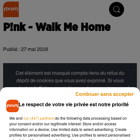
Collector Radio
P!nk - Walk Me Home
Publié : 27 mai 2019
Cet élément est masqué compte-tenu du refus du
dépôt de cookies que vous avez exprimé. Si vous
souhaitez l'afficher, merci de nous donner votre accord
Continuer sans accepter
en cliquant sur le bouton ci-dessous.
Le respect de votre vie privée est notre priorité
Afficher l'élément
We and
our (447) partners
do the following data processing based on
your consent and/or our legitimate interest: Store and/or access
information on a device; Use limited data to select advertising; Create
Musique
profiles for personalised advertising; Use profiles to select personalised